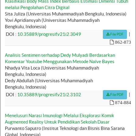
Klasifikasi Body Mass Index Berbasis Estimasi Dimensi Tubuh
melalui Pengolahan Citra Digital
Sita Juliza (Universitas Muhammadiyah Bengkulu, Indonesia)
Yovi Apridiansyah (Universitas Muhammadiyah
Bengkulu, Indonesia)
|
DOI :
10.35889/progresif.v21i2.3049
File PDF
862-873
Analisis Sentimen terhadap Dedy Mulyadi Berdasarkan
Komentar Youtube Menggunakan Metode Naïve Bayes
Nhadya Vita Loca (Universitas Muhammadiyah
Bengkulu, Indonesia)
Dedy Abdullah (Universitas Muhammadiyah
Bengkulu, Indonesia)
|
DOI :
10.35889/progresif.v21i2.3102
File PDF
874-884
Menelusuri Narasi Imunologi Melalui Eksplorasi Komik
Augmented Reality Untuk Pendidikan Sekolah Dasar
Purwanto Saputro (Institut Teknologi dan Bisnis Bina Sarana
Global, Indonesia)