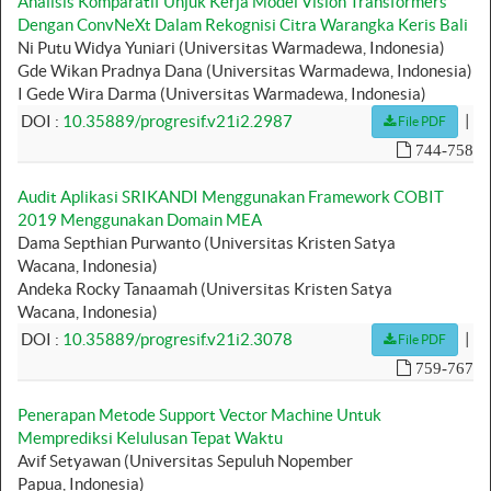
Analisis Komparatif Unjuk Kerja Model Vision Transformers
Dengan ConvNeXt Dalam Rekognisi Citra Warangka Keris Bali
Ni Putu Widya Yuniari (Universitas Warmadewa, Indonesia)
Gde Wikan Pradnya Dana (Universitas Warmadewa, Indonesia)
I Gede Wira Darma (Universitas Warmadewa, Indonesia)
|
DOI :
10.35889/progresif.v21i2.2987
File PDF
744-758
Audit Aplikasi SRIKANDI Menggunakan Framework COBIT
2019 Menggunakan Domain MEA
Dama Septhian Purwanto (Universitas Kristen Satya
Wacana, Indonesia)
Andeka Rocky Tanaamah (Universitas Kristen Satya
Wacana, Indonesia)
|
DOI :
10.35889/progresif.v21i2.3078
File PDF
759-767
Penerapan Metode Support Vector Machine Untuk
Memprediksi Kelulusan Tepat Waktu
Avif Setyawan (Universitas Sepuluh Nopember
Papua, Indonesia)