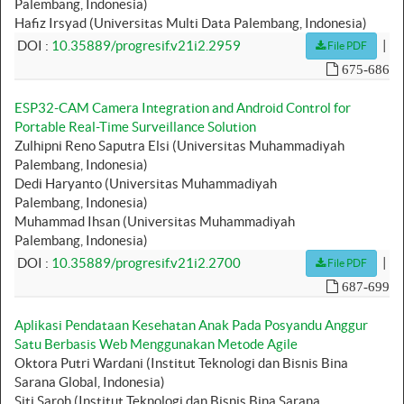
Palembang, Indonesia)
Hafiz Irsyad (Universitas Multi Data Palembang, Indonesia)
|
DOI :
10.35889/progresif.v21i2.2959
File PDF
675-686
ESP32-CAM Camera Integration and Android Control for
Portable Real-Time Surveillance Solution
Zulhipni Reno Saputra Elsi (Universitas Muhammadiyah
Palembang, Indonesia)
Dedi Haryanto (Universitas Muhammadiyah
Palembang, Indonesia)
Muhammad Ihsan (Universitas Muhammadiyah
Palembang, Indonesia)
|
DOI :
10.35889/progresif.v21i2.2700
File PDF
687-699
Aplikasi Pendataan Kesehatan Anak Pada Posyandu Anggur
Satu Berbasis Web Menggunakan Metode Agile
Oktora Putri Wardani (Institut Teknologi dan Bisnis Bina
Sarana Global, Indonesia)
Siti Saroh (Institut Teknologi dan Bisnis Bina Sarana