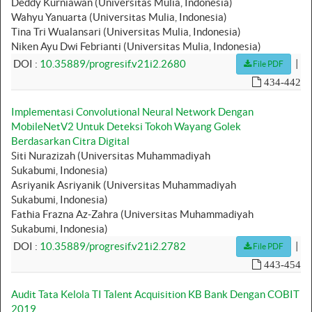
Deddy Kurniawan (Universitas Mulia, Indonesia)
Wahyu Yanuarta (Universitas Mulia, Indonesia)
Tina Tri Wualansari (Universitas Mulia, Indonesia)
Niken Ayu Dwi Febrianti (Universitas Mulia, Indonesia)
|
DOI :
10.35889/progresif.v21i2.2680
File PDF
434-442
Implementasi Convolutional Neural Network Dengan
MobileNetV2 Untuk Deteksi Tokoh Wayang Golek
Berdasarkan Citra Digital
Siti Nurazizah (Universitas Muhammadiyah
Sukabumi, Indonesia)
Asriyanik Asriyanik (Universitas Muhammadiyah
Sukabumi, Indonesia)
Fathia Frazna Az-Zahra (Universitas Muhammadiyah
Sukabumi, Indonesia)
|
DOI :
10.35889/progresif.v21i2.2782
File PDF
443-454
Audit Tata Kelola TI Talent Acquisition KB Bank Dengan COBIT
2019