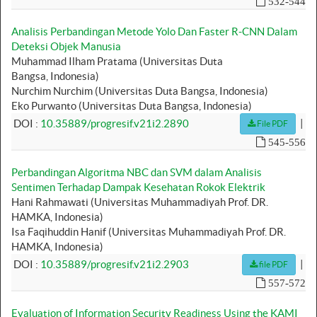
532-544
Analisis Perbandingan Metode Yolo Dan Faster R-CNN Dalam
Deteksi Objek Manusia
Muhammad Ilham Pratama (Universitas Duta
Bangsa, Indonesia)
Nurchim Nurchim (Universitas Duta Bangsa, Indonesia)
Eko Purwanto (Universitas Duta Bangsa, Indonesia)
|
DOI :
10.35889/progresif.v21i2.2890
File PDF
545-556
Perbandingan Algoritma NBC dan SVM dalam Analisis
Sentimen Terhadap Dampak Kesehatan Rokok Elektrik
Hani Rahmawati (Universitas Muhammadiyah Prof. DR.
HAMKA, Indonesia)
Isa Faqihuddin Hanif (Universitas Muhammadiyah Prof. DR.
HAMKA, Indonesia)
|
DOI :
10.35889/progresif.v21i2.2903
file PDF
557-572
Evaluation of Information Security Readiness Using the KAMI