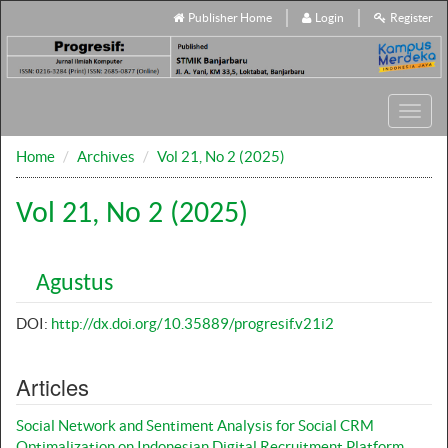
Publisher Home
Login
Register
Toggl
navig
Home
Archives
Vol 21, No 2 (2025)
Vol 21, No 2 (2025)
Agustus
DOI:
http://dx.doi.org/10.35889/progresif.v21i2
Articles
Social Network and Sentiment Analysis for Social CRM
Optimalization on Indonesian Digital Recruitment Platform