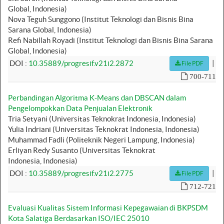
Global, Indonesia)
Nova Teguh Sunggono (Institut Teknologi dan Bisnis Bina
Sarana Global, Indonesia)
Refi Nabillah Royadi (Institut Teknologi dan Bisnis Bina Sarana
Global, Indonesia)
|
DOI :
10.35889/progresif.v21i2.2872
File PDF
700-711
Perbandingan Algoritma K-Means dan DBSCAN dalam
Pengelompokkan Data Penjualan Elektronik
Tria Setyani (Universitas Teknokrat Indonesia, Indonesia)
Yulia Indriani (Universitas Teknokrat Indonesia, Indonesia)
Muhammad Fadli (Politeknik Negeri Lampung, Indonesia)
Erliyan Redy Susanto (Universitas Teknokrat
Indonesia, Indonesia)
|
DOI :
10.35889/progresif.v21i2.2775
File PDF
712-721
Evaluasi Kualitas Sistem Informasi Kepegawaian di BKPSDM
Kota Salatiga Berdasarkan ISO/IEC 25010