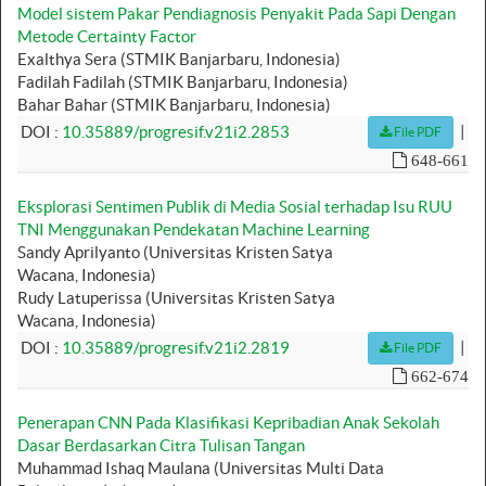
Model sistem Pakar Pendiagnosis Penyakit Pada Sapi Dengan
Metode Certainty Factor
Exalthya Sera (STMIK Banjarbaru, Indonesia)
Fadilah Fadilah (STMIK Banjarbaru, Indonesia)
Bahar Bahar (STMIK Banjarbaru, Indonesia)
|
DOI :
10.35889/progresif.v21i2.2853
File PDF
648-661
Eksplorasi Sentimen Publik di Media Sosial terhadap Isu RUU
TNI Menggunakan Pendekatan Machine Learning
Sandy Aprilyanto (Universitas Kristen Satya
Wacana, Indonesia)
Rudy Latuperissa (Universitas Kristen Satya
Wacana, Indonesia)
|
DOI :
10.35889/progresif.v21i2.2819
File PDF
662-674
Penerapan CNN Pada Klasifikasi Kepribadian Anak Sekolah
Dasar Berdasarkan Citra Tulisan Tangan
Muhammad Ishaq Maulana (Universitas Multi Data