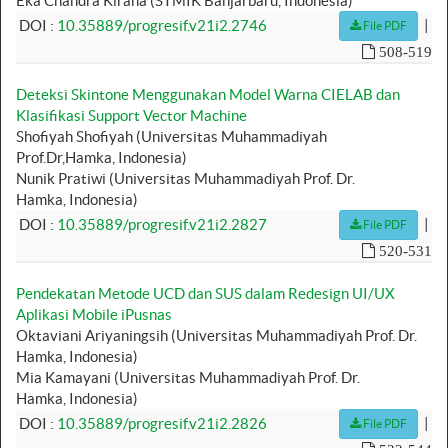
Eka Chandra Kirana (STMIK Banjarbaru, Indonesia)
|
DOI :
10.35889/progresif.v21i2.2746
File PDF
508-519
Deteksi Skintone Menggunakan Model Warna CIELAB dan
Klasifikasi Support Vector Machine
Shofiyah Shofiyah (Universitas Muhammadiyah
Prof.Dr,Hamka, Indonesia)
Nunik Pratiwi (Universitas Muhammadiyah Prof. Dr.
Hamka, Indonesia)
|
DOI :
10.35889/progresif.v21i2.2827
File PDF
520-531
Pendekatan Metode UCD dan SUS dalam Redesign UI/UX
Aplikasi Mobile iPusnas
Oktaviani Ariyaningsih (Universitas Muhammadiyah Prof. Dr.
Hamka, Indonesia)
Mia Kamayani (Universitas Muhammadiyah Prof. Dr.
Hamka, Indonesia)
|
DOI :
10.35889/progresif.v21i2.2826
File PDF