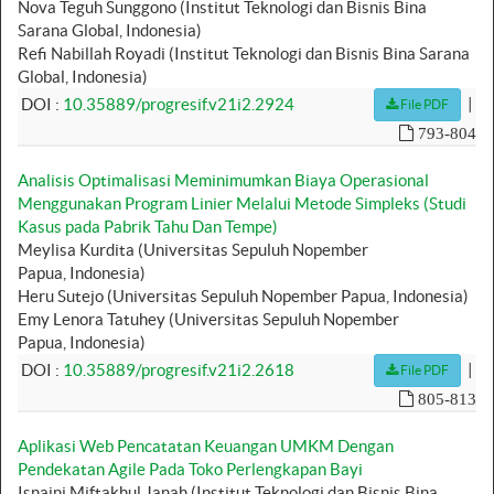
Nova Teguh Sunggono (Institut Teknologi dan Bisnis Bina
Sarana Global, Indonesia)
Refi Nabillah Royadi (Institut Teknologi dan Bisnis Bina Sarana
Global, Indonesia)
|
DOI :
10.35889/progresif.v21i2.2924
File PDF
793-804
Analisis Optimalisasi Meminimumkan Biaya Operasional
Menggunakan Program Linier Melalui Metode Simpleks (Studi
Kasus pada Pabrik Tahu Dan Tempe)
Meylisa Kurdita (Universitas Sepuluh Nopember
Papua, Indonesia)
Heru Sutejo (Universitas Sepuluh Nopember Papua, Indonesia)
Emy Lenora Tatuhey (Universitas Sepuluh Nopember
Papua, Indonesia)
|
DOI :
10.35889/progresif.v21i2.2618
File PDF
805-813
Aplikasi Web Pencatatan Keuangan UMKM Dengan
Pendekatan Agile Pada Toko Perlengkapan Bayi
Isnaini Miftakhul Janah (Institut Teknologi dan Bisnis Bina