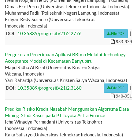
Helma Nopijani Heidy (Politeknik Negeri Lampung, Indonesia)
Dimas Eko Putro (Universitas Teknokrat Indonesia, Indonesia)
Muhammad Fadli (Politeknik Negeri Lampung, Indonesia)
Erliyan Redy Susanto (Universitas Teknokrat
Indonesia, Indonesia)
|
DOI :
10.35889/progresif.v21i2.2776
File PDF
933-939
Pengukuran Penerimaan Aplikasi BRImo Melalui Technology
Acceptance Model di Kecamatan Banyubiru
Majid Ridho Al Rizal (Universitas Kristen Satya
Wacana, Indonesia)
Yani Rahardja (Universitas Kristen Satya Wacana, Indonesia)
|
DOI :
10.35889/progresif.v21i2.3160
File PDF
940-951
Prediksi Risiko Kredit Nasabah Menggunakan Algoritma Data
Mining: Studi Kasus pada PT Toyota Astra Finance
Icha Winadya Permadani (Universitas Teknokrat
Indonesia, Indonesia)
Raka Sulistyo (Universitas Teknokrat Indonesia, Indonesia)