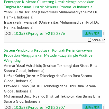
Penerapan K-Means Clustering Untuk Mengelompokkan
Tingkat Konsumsi Listrik Menurut Provinsi di Indonesia
Yenni Lutfhi Berliana (Universitas Muhammadiyah Prof. Dr.
Hamka, Indonesia)
Irwansyah Irwansyah (Universitas Muhammadiyah Prof. Dr.
Hamka, Indonesia)
|
DOI :
10.35889/progresif.v21i2.2876
File PDF
599-612
Sistem Pendukung Keputusan Kontrak Kerja Karyawan
Probation Menggunakan Metode Fuzzy Simple Additive
Weighting
Ammar Yusuf Ash shidiq (Institut Teknologi dan Bisnis Bina
Sarana Global, Indonesia)
Hafizh Siddiq (Institut Teknologi dan Bisnis Bina Sarana
Global, Indonesia)
Prawido Utomo (Institut Teknologi dan Bisnis Bina Sarana
Global, Indonesia)
Muhammad Bucci Ryando (Institut Teknologi dan Bisnis Bina
Sarana Glob, Indonesia)
|
DOI :
10.35889/progresif.v21i2.2907
File PDF