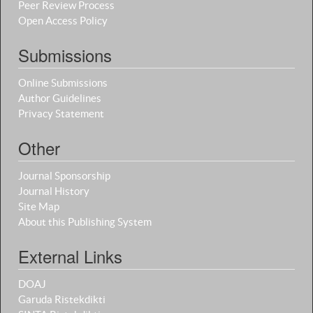
Peer Review Process
Open Access Policy
Submissions
Online Submissions
Author Guidelines
Privacy Statement
Other
Journal Sponsorship
Journal History
Site Map
About this Publishing System
External Links
DOAJ
Garuda Ristekdikti