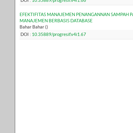
DOI :
10.35889/progresif.v4i1.66
EFEKTIFITAS MANAJEMEN PENANGANNAN SAMPAH P
MANAJEMEN BERBASIS DATABASE
Bahar Bahar ()
DOI :
10.35889/progresif.v4i1.67