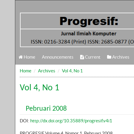
Home
Announcements
Current
Archives
Home
Archives
Vol 4, No 1
Vol 4, No 1
Pebruari 2008
DOI:
http://dx.doi.org/10.35889/progresif.v4i1
PROGRESIF Volume 4, Nomor 1, Pebruari 2008