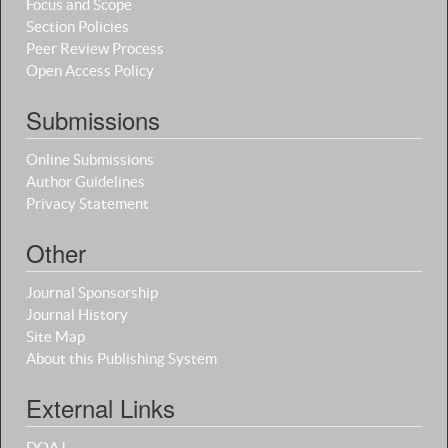
Focus and Scope
Section Policies
Peer Review Process
Open Access Policy
Submissions
Online Submissions
Author Guidelines
Privacy Statement
Other
Journal Sponsorship
Journal History
Site Map
About this Publishing System
External Links
DOAJ