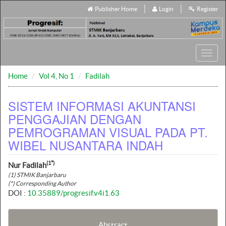
Publisher Home
Login
Register
Toggl
navig
Home
Vol 4, No 1
Fadilah
SISTEM INFORMASI AKUNTANSI
PENGGAJIAN DENGAN
PEMROGRAMAN VISUAL PADA PT.
WIBEL NUSANTARA INDAH
(1*)
Nur Fadilah
(1) STMIK Banjarbaru
(*) Corresponding Author
DOI :
10.35889/progresif.v4i1.63
Abstract