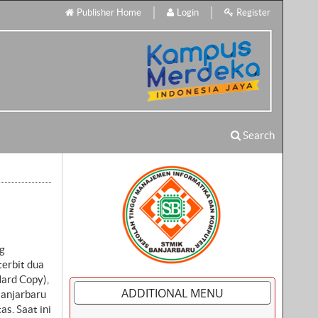
Publisher Home
Login
Register
Search
g
terbit dua
Hard Copy),
ADDITIONAL MENU
Banjarbaru
s. Saat ini