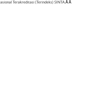
asional Terakreditasi (Terindeks) SINTA.
Â Â