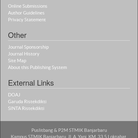
Online Submissions
Author Guidelines
Privacy Statement
Other
Journal Sponsorship
Journal History
Site Map
About this Publishing System
External Links
DOAJ
Garuda Ristekdikti
SINTA Ristekdikti
Puslitbang & P2M STMIK Banjarbaru
Kampus STMIK Banjarbaru, Jl. A. Yani, KM. 33,5 Loktabat,