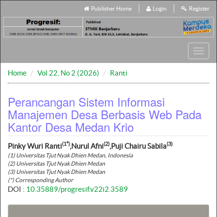
Publisher Home
Login
Register
Toggl
navig
Home
Vol 22, No 2 (2026)
Ranti
Perancangan Sistem Informasi
Manajemen Desa Berbasis Web Pada
Kantor Desa Medan Krio
(1*)
(2)
(3)
Pinky Wuri Ranti
,Nurul Afni
,Puji Chairu Sabila
(1) Universitas Tjut Nyak Dhien Medan, Indonesia
(2) Universitas Tjut Nyak Dhien Medan
(3) Universitas Tjut Nyak Dhien Medan
(*) Corresponding Author
DOI :
10.35889/progresif.v22i2.3589