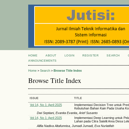
HOME
ABOUT
LOGIN
REGISTER
SEARCH
ANNOUNCEMENTS
Home
>
Search
>
Browse Title Index
Browse Title Index
ISSUE
TITLE
Vol 14, No 1: April 2025
Implementasi Decision Tree untuk Pred
Kebutuhan Bahan Kain Pada Usaha Ko
Dwi Septiani, Evanita Evanita, Arief Susanto
Vol 14, No 1: April 2025
Implementasi Deep Learning untuk Pel
Lahan pada Citra Satelit Area Desa Lel
Alifia Nadiva Altafunnisa, Jumadi Jumadi, Eva Nurlatifah