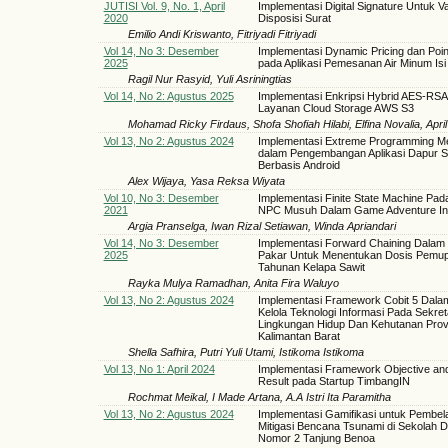
JUTISI Vol. 9, No. 1, April
Implementasi Digital Signature Untuk Va
2020
Disposisi Surat
Emilio Andi Kriswanto, Fitriyadi Fitriyadi
Vol 14, No 3: Desember
Implementasi Dynamic Pricing dan Poi
2025
pada Aplikasi Pemesanan Air Minum Isi
Ragil Nur Rasyid, Yuli Asriningtias
Vol 14, No 2: Agustus 2025
Implementasi Enkripsi Hybrid AES-RSA
Layanan Cloud Storage AWS S3
Mohamad Ricky Firdaus, Shofa Shofiah Hilabi, Elfina Novalia, Apri
Vol 13, No 2: Agustus 2024
Implementasi Extreme Programming M
dalam Pengembangan Aplikasi Dapur S
Berbasis Android
Alex Wijaya, Yasa Reksa Wiyata
Vol 10, No 3: Desember
Implementasi Finite State Machine Pad
2021
NPC Musuh Dalam Game Adventure In
Argia Pranselga, Iwan Rizal Setiawan, Winda Apriandari
Vol 14, No 3: Desember
Implementasi Forward Chaining Dalam
2025
Pakar Untuk Menentukan Dosis Pemu
Tahunan Kelapa Sawit
Rayka Mulya Ramadhan, Anita Fira Waluyo
Vol 13, No 2: Agustus 2024
Implementasi Framework Cobit 5 Dala
Kelola Teknologi Informasi Pada Sekret
Lingkungan Hidup Dan Kehutanan Prov
Kalimantan Barat
Shella Safhira, Putri Yuli Utami, Istikoma Istikoma
Vol 13, No 1: April 2024
Implementasi Framework Objective an
Result pada Startup TimbangIN
Rochmat Meikal, I Made Artana, A.A Istri Ita Paramitha
Vol 13, No 2: Agustus 2024
Implementasi Gamifikasi untuk Pembel
Mitigasi Bencana Tsunami di Sekolah 
Nomor 2 Tanjung Benoa