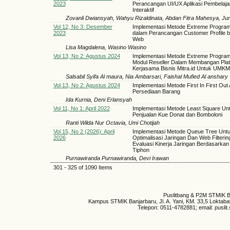
2023
Perancangan UI/UX Aplikasi Pembelaja
Interaktif
Zovanli Dwiansyah, Wahyu Rizaldinata, Abdan Fitra Mahesya, Ju
Vol 12, No 3: Desember
Implementasi Metode Extreme Progra
2023
dalam Perancangan Customer Profile b
Web
Lisa Magdalena, Wasino Wasino
Vol 13, No 2: Agustus 2024
Implementasi Metode Extreme Progra
Modul Reseller Dalam Membangan Plat
Kerjasama Bisnis Mitra.id Untuk UMKM
Salsabil Syifa Al maura, Nia Ambarsari, Faishal Mufied Al anshary
Vol 13, No 2: Agustus 2024
Implementasi Metode First In First Out 
Persediaan Barang
Ida Kurnia, Deni Erlansyah
Vol 11, No 1: April 2022
Implementasi Metode Least Square Unt
Penjualan Kue Donat dan Bomboloni
Ranti Wilda Nur Octavia, Umi Chotijah
Vol 15, No 2 (2026): April
Implementasi Metode Queue Tree Unt
2026
Optimalisasi Jaringan Dan Web Filterin
Evaluasi Kinerja Jaringan Berdasarkan
Tiphon
Purnawiranda Purnawiranda, Devi Irawan
301 - 325 of 1090 Items
Puslitbang & P2M STMIK B
Kampus STMIK Banjarbaru, Jl. A. Yani, KM. 33,5 Loktaba
Telepon: 0511-4782881; email: pusli