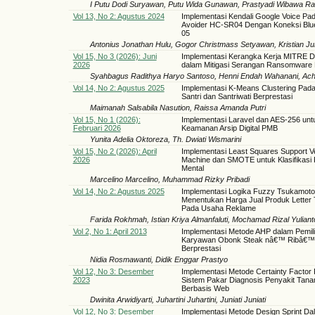
I Putu Dodi Suryawan, Putu Wida Gunawan, Prastyadi Wibawa R
Vol 13, No 2: Agustus 2024
Implementasi Kendali Google Voice Pa
Avoider HC-SR04 Dengan Koneksi Blu
05
Antonius Jonathan Hulu, Gogor Christmass Setyawan, Kristian Ju
Vol 15, No 3 (2026): Juni
Implementasi Kerangka Kerja MITRE
2026
dalam Mitigasi Serangan Ransomware L
Syahbagus Radithya Haryo Santoso, Henni Endah Wahanani, Ach
Vol 14, No 2: Agustus 2025
Implementasi K-Means Clustering Pada
Santri dan Santriwati Berprestasi
Maimanah Salsabila Nasution, Raissa Amanda Putri
Vol 15, No 1 (2026):
Implementasi Laravel dan AES-256 unt
Februari 2026
Keamanan Arsip Digital PMB
Yunita Adelia Oktoreza, Th. Dwiati Wismarini
Vol 15, No 2 (2026): April
Implementasi Least Squares Support V
2026
Machine dan SMOTE untuk Klasifikasi
Mental
Marcelino Marcelino, Muhammad Rizky Pribadi
Vol 14, No 2: Agustus 2025
Implementasi Logika Fuzzy Tsukamot
Menentukan Harga Jual Produk Letter 
Pada Usaha Reklame
Farida Rokhmah, Istian Kriya Almanfaluti, Mochamad Rizal Yuliant
Vol 2, No 1: April 2013
Implementasi Metode AHP dalam Pemil
Karyawan Obonk Steak nâ€™ Ribâ€™
Berprestasi
Nidia Rosmawanti, Didik Enggar Prastyo
Vol 12, No 3: Desember
Implementasi Metode Certainty Factor
2023
Sistem Pakar Diagnosis Penyakit Tan
Berbasis Web
Dwinita Arwidiyarti, Juhartini Juhartini, Juniati Juniati
Vol 12, No 3: Desember
Implementasi Metode Design Sprint Da