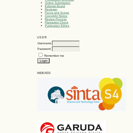
Online Submission
Editorial Board
Reviewer
Focus and Scope
Copyright Notice
Review Process
Plagiarism Check
Publication Ethics
USER
Username
Password
Remember me
INDEXED