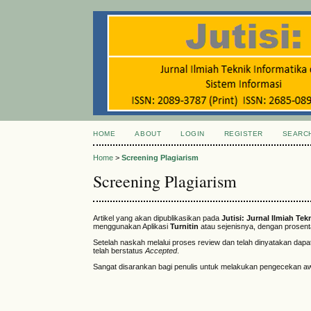
HOME
ABOUT
LOGIN
REGISTER
SEARC
Home
>
Screening Plagiarism
Screening Plagiarism
Artikel yang akan dipublikasikan pada
Jutisi: Jurnal Ilmiah Te
menggunakan Aplikasi
Turnitin
atau sejenisnya, dengan prosentas
Setelah naskah melalui proses review dan telah dinyatakan dapa
telah berstatus
Accepted
.
Sangat disarankan bagi penulis untuk melakukan pengecekan aw