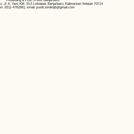
 Jl. A. Yani, KM. 33,5 Loktabat, Banjarbaru, Kalimantan-Selatan 70714
on: 0511-4782881; email: puslit.stmikbjb@gmail.com