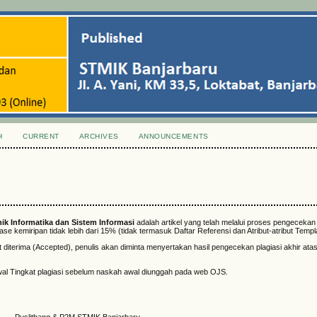
H
CURRENT
ARCHIVES
ANNOUNCEMENTS
knik Informatika dan Sistem Informasi
adalah artikel yang telah melalui proses pengecekan 
e kemiripan tidak lebih dari 15% (tidak termasuk Daftar Referensi dan Atribut-atribut Templa
t diterima (Accepted), penulis akan diminta menyertakan hasil pengecekan plagiasi akhir at
al Tingkat plagiasi sebelum naskah awal diunggah pada web OJS.
Puslitbang & P2M STMIK Banjarbaru