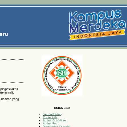
plagiasi akhir
te jurnal).
as naskah yang
KUICK LINK
Journal History
Contact Us
Author Guidelines
Author Fee
Preparation Checklist