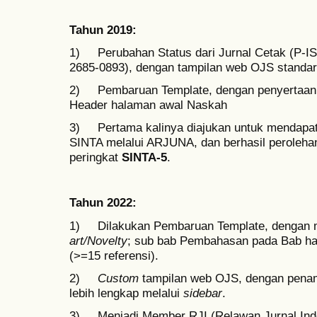
Tahun 2019:
1) Perubahan Status dari Jurnal Cetak (P-ISS
2685-0893), dengan tampilan web OJS standar
2) Pembaruan Template, dengan penyertaan I
Header halaman awal Naskah
3) Pertama kalinya diajukan untuk mendapatk
SINTA melalui ARJUNA, dan berhasil perolehan
peringkat
SINTA-5
.
Tahun 2022:
1) Dilakukan Pembaruan Template, dengan 
art/Novelty
; sub bab Pembahasan pada Bab hasi
(>=15 referensi).
2)
Custom
tampilan web OJS, dengan penam
lebih lengkap melalui
sidebar
.
3) Menjadi Member RJI (Relawan Jurnal Indon