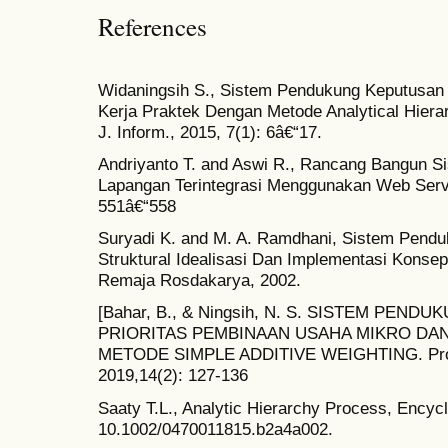
References
Widaningsih S., Sistem Pendukung Keputusa
Kerja Praktek Dengan Metode Analytical Hiera
J. Inform., 2015, 7(1): 6â€“17.
Andriyanto T. and Aswi R., Rancang Bangun Si
Lapangan Terintegrasi Menggunakan Web Servi
551â€“558
Suryadi K. and M. A. Ramdhani, Sistem Pend
Struktural Idealisasi Dan Implementasi Kons
Remaja Rosdakarya, 2002.
[Bahar, B., & Ningsih, N. S. SISTEM PE
PRIORITAS PEMBINAAN USAHA MIKRO DA
METODE SIMPLE ADDITIVE WEIGHTING. Progre
2019,14(2): 127-136
Saaty T.L., Analytic Hierarchy Process, Encycl.
10.1002/0470011815.b2a4a002.