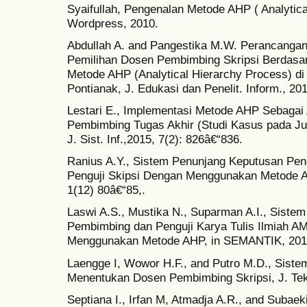
Syaifullah, Pengenalan Metode AHP ( Analyti
Wordpress, 2010.
Abdullah A. and Pangestika M.W. Perancanga
Pemilihan Dosen Pembimbing Skripsi Berdasa
Metode AHP (Analytical Hierarchy Process) d
Pontianak, J. Edukasi dan Penelit. Inform., 20
Lestari E., Implementasi Metode AHP Sebagai 
Pembimbing Tugas Akhir (Studi Kasus pada Ju
J. Sist. Inf.,2015, 7(2): 826â€“836.
Ranius A.Y., Sistem Penunjang Keputusan Pe
Penguji Skipsi Dengan Menggunakan Metode AHP,
1(12) 80â€“85,.
Laswi A.S., Mustika N., Suparman A.I., Sist
Pembimbing dan Penguji Karya Tulis Ilmiah A
Menggunakan Metode AHP, in SEMANTIK, 2017
Laengge I, Wowor H.F., and Putro M.D., Sis
Menentukan Dosen Pembimbing Skripsi, J. Tek.
Septiana I., Irfan M, Atmadja A.R., and Suba