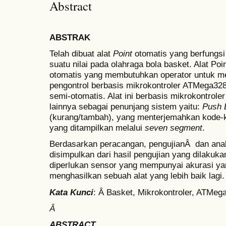
Abstract
ABSTRAK
Telah dibuat alat
Point
otomatis yang berfungs
suatu nilai pada olahraga bola basket. Alat Poi
otomatis yang membutuhkan operator untuk m
pengontrol berbasis mikrokontroler ATMega32
semi-otomatis. Alat ini berbasis mikrokontr
lainnya sebagai penunjang sistem yaitu:
Push 
(kurang/tambah), yang menterjemahkan kode-k
yang ditampilkan melalui
seven segment
.
Berdasarkan peracangan, pengujianÂ dan anali
disimpulkan dari hasil pengujian yang dilakuk
diperlukan sensor yang mempunyai akurasi yan
menghasilkan sebuah alat yang lebih baik lagi.
Kata Kunci
: Â Basket, Mikrokontroler, ATMeg
Â
ABSTRACT