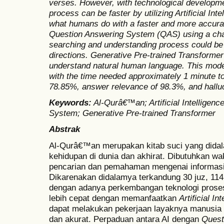
verses. However, with technological developm
process can be faster by utilizing Artificial In
what humans do with a faster and more accura
Question Answering System (QAS) using a chat
searching and understanding process could be 
directions. Generative Pre-trained Transforme
understand natural human language. This model
with the time needed approximately 1 minute t
78.85%, answer relevance of 98.3%, and halluc
Keywords
:
Al-Qurâ€™an; Artificial Intelligen
System; Generative Pre-trained Transformer
Abstrak
Al-Qurâ€™an merupakan kitab suci yang didal
kehidupan di dunia dan akhirat. Dibutuhkan w
pencarian dan pemahaman mengenai informasi
Dikarenakan didalamya terkandung 30 juz, 11
dengan adanya perkembangan teknologi prose
lebih cepat dengan memanfaatkan
Artificial In
dapat melakukan pekerjaan layaknya manusia 
dan akurat. Perpaduan antara AI dengan
Quest