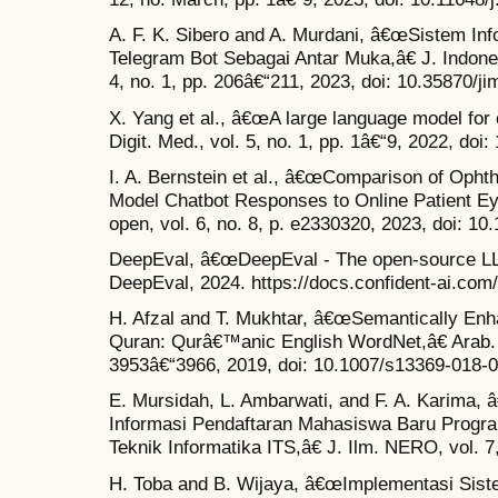
A. F. K. Sibero and A. Murdani, â€œSistem I
Telegram Bot Sebagai Antar Muka,â€ J. Indone
4, no. 1, pp. 206â€“211, 2023, doi: 10.35870/ji
X. Yang et al., â€œA large language model for 
Digit. Med., vol. 5, no. 1, pp. 1â€“9, 2022, do
I. A. Bernstein et al., â€œComparison of Opht
Model Chatbot Responses to Online Patient E
open, vol. 6, no. 8, p. e2330320, 2023, doi: 
DeepEval, â€œDeepEval - The open-source LL
DeepEval, 2024. https://docs.confident-ai.com
H. Afzal and T. Mukhtar, â€œSemantically Enh
Quran: Qurâ€™anic English WordNet,â€ Arab. J.
3953â€“3966, 2019, doi: 10.1007/s13369-018-
E. Mursidah, L. Ambarwati, and F. A. Karima
Informasi Pendaftaran Mahasiswa Baru Progr
Teknik Informatika ITS,â€ J. Ilm. NERO, vol. 7,
H. Toba and B. Wijaya, â€œImplementasi Sis