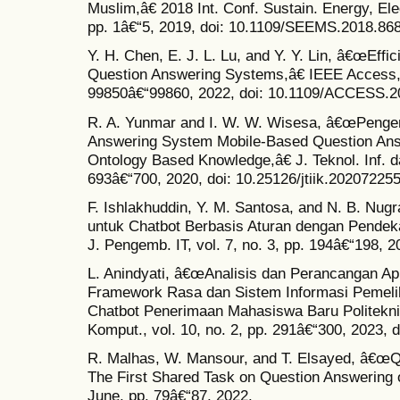
Muslim,â€ 2018 Int. Conf. Sustain. Energy, E
pp. 1â€“5, 2019, doi: 10.1109/SEEMS.2018.86
Y. H. Chen, E. J. L. Lu, and Y. Y. Lin, â€œEff
Question Answering Systems,â€ IEEE Access, 
99850â€“99860, 2022, doi: 10.1109/ACCESS.2
R. A. Yunmar and I. W. W. Wisesa, â€œPeng
Answering System Mobile-Based Question An
Ontology Based Knowledge,â€ J. Teknol. Inf. da
693â€“700, 2020, doi: 10.25126/jtiik.202072255
F. Ishlakhuddin, Y. M. Santosa, and N. B. N
untuk Chatbot Berbasis Aturan dengan Pendeka
J. Pengemb. IT, vol. 7, no. 3, pp. 194â€“198, 2
L. Anindyati, â€œAnalisis dan Perancangan A
Framework Rasa dan Sistem Informasi Pemelih
Chatbot Penerimaan Mahasiswa Baru Politeknik 
Komput., vol. 10, no. 2, pp. 291â€“300, 2023, 
R. Malhas, W. Mansour, and T. Elsayed, â€œ
The First Shared Task on Question Answering 
June, pp. 79â€“87, 2022.