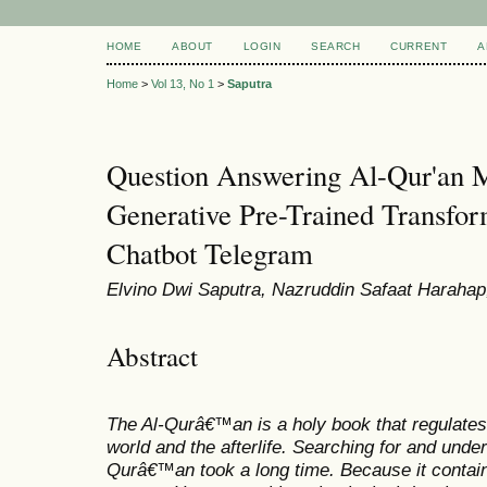
HOME
ABOUT
LOGIN
SEARCH
CURRENT
A
Home
>
Vol 13, No 1
>
Saputra
Question Answering Al-Qur'an
Generative Pre-Trained Transfor
Chatbot Telegram
Elvino Dwi Saputra, Nazruddin Safaat Harahap, 
Abstract
The Al-Qurâ€™an is a holy book that regulates e
world and the afterlife. Searching for and under
Qurâ€™an took a long time. Because it contain