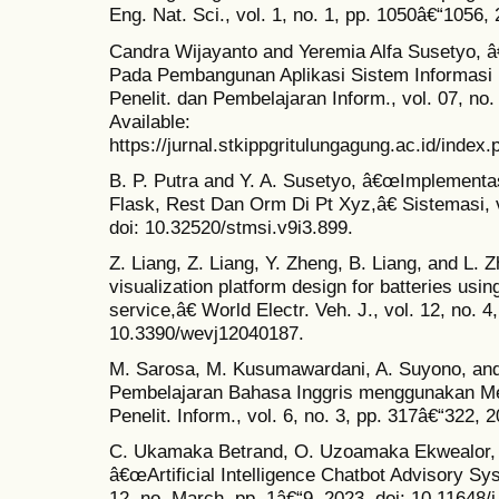
Eng. Nat. Sci., vol. 1, no. 1, pp. 1050â€“1056,
Candra Wijayanto and Yeremia Alfa Susetyo,
Pada Pembangunan Aplikasi Sistem Informasi H
Penelit. dan Pembelajaran Inform., vol. 07, no.
Available:
https://jurnal.stkippgritulungagung.ac.id/index.
B. P. Putra and Y. A. Susetyo, â€œImplement
Flask, Rest Dan Orm Di Pt Xyz,â€ Sistemasi, v
doi: 10.32520/stmsi.v9i3.899.
Z. Liang, Z. Liang, Y. Zheng, B. Liang, and L.
visualization platform design for batteries usi
service,â€ World Electr. Veh. J., vol. 12, no. 4
10.3390/wevj12040187.
M. Sarosa, M. Kusumawardani, A. Suyono, and
Pembelajaran Bahasa Inggris menggunakan Med
Penelit. Inform., vol. 6, no. 3, pp. 317â€“322, 
C. Ukamaka Betrand, O. Uzoamaka Ekwealor, 
â€œArtificial Intelligence Chatbot Advisory Syste
12, no. March, pp. 1â€“9, 2023, doi: 10.11648/j.