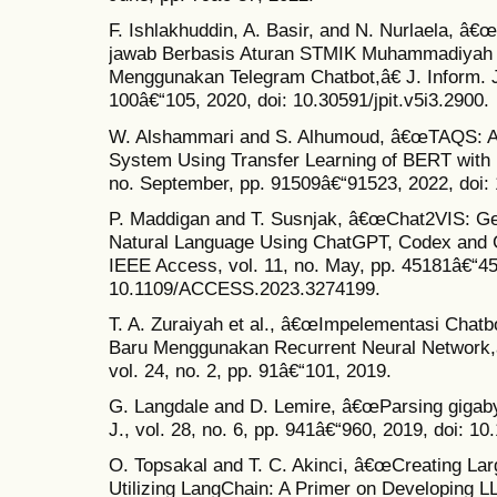
F. Ishlakhuddin, A. Basir, and N. Nurlaela, 
jawab Berbasis Aturan STMIK Muhammadiyah
Menggunakan Telegram Chatbot,â€ J. Inform. J.
100â€“105, 2020, doi: 10.30591/jpit.v5i3.2900.
W. Alshammari and S. Alhumoud, â€œTAQS: An 
System Using Transfer Learning of BERT with
no. September, pp. 91509â€“91523, 2022, doi
P. Maddigan and T. Susnjak, â€œChat2VIS: Gen
Natural Language Using ChatGPT, Codex and 
IEEE Access, vol. 11, no. May, pp. 45181â€“45
10.1109/ACCESS.2023.3274199.
T. A. Zuraiyah et al., â€œImpelementasi Chat
Baru Menggunakan Recurrent Neural Network,â
vol. 24, no. 2, pp. 91â€“101, 2019.
G. Langdale and D. Lemire, â€œParsing giga
J., vol. 28, no. 6, pp. 941â€“960, 2019, doi: 
O. Topsakal and T. C. Akinci, â€œCreating La
Utilizing LangChain: A Primer on Developing LL