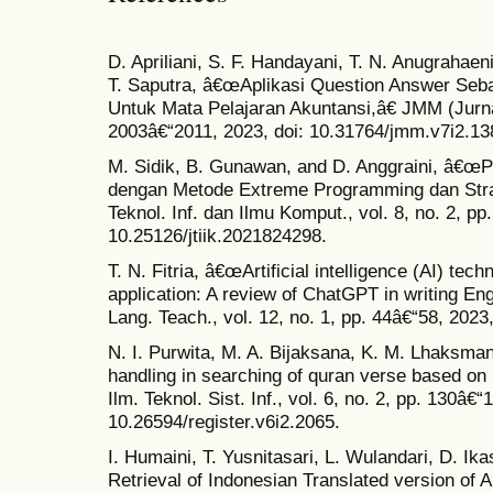
D. Apriliani, S. F. Handayani, T. N. Anugrahaeni,
T. Saputra, â€œAplikasi Question Answer Seba
Untuk Mata Pelajaran Akuntansi,â€ JMM (Jurnal 
2003â€“2011, 2023, doi: 10.31764/jmm.v7i2.13
M. Sidik, B. Gunawan, and D. Anggraini, â€œP
dengan Metode Extreme Programming dan Strat
Teknol. Inf. dan Ilmu Komput., vol. 8, no. 2, pp
10.25126/jtiik.2021824298.
T. N. Fitria, â€œArtificial intelligence (AI) t
application: A review of ChatGPT in writing En
Lang. Teach., vol. 12, no. 1, pp. 44â€“58, 2023
N. I. Purwita, M. A. Bijaksana, K. M. Lhaks
handling in searching of quran verse based on p
Ilm. Teknol. Sist. Inf., vol. 6, no. 2, pp. 130â€“
10.26594/register.v6i2.2065.
I. Humaini, T. Yusnitasari, L. Wulandari, D. Ik
Retrieval of Indonesian Translated version of 