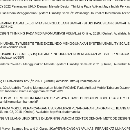
022 Penerapan UI/UX Dengan Metode Design Thinking Pada Aplikasi Jaya Indah Perkas
 Classroom Menggunakan System Usability Scale,â€ Walisongo Journal of Information Technol
AN BANK SAMPAH DALAM EFEKTIVITAS PENGELOLAAN SAMPAH(STUDI KASUS BANK SAMPAH
063397147/
N THINKING PADA MEDIA KOMUNIKASI VISUAL,â€ Online, 2019. [Online]. Available: http:/
GUJIAN USABILITY WEBSITE TIME EXCELINDO MENGGUNAKAN SYSTEM USABILITY SCALE 
://excelindo.co.id
YSTEM USABILITY SCALE (SUS) DALAM PENGUKURAN KEBERGUNAAN WEBSITE PROGRAM 
om/index.php/JSSR
demi Covid-19 Menggunakan Metode System Usability Scale,â€ 2021. [Online]. Available: htt
i Universitas XYZ,â€ 2021. [Online]. Available: http://jurnal.mdp.ac.id
nyana, â€œUsability Testing Menggunakan Model PACMAD Pada Aplikasi Mobile Tabanan Dal
ion â€˜Tabanan Dalam Genggaman,â€™â€ 2021.
LITY SITUS WEB KEMENKUMHAM KANTOR WILAYAH JAMBI DENGAN METODE USABILITY T
/jambi.kemenkumham.go.id/
NKING PADA MODEL PERANCANGAN UI/UX APLIKASI PENANGANAN LAPORAN KEHILANG
o. 02, 2018, [Online]. Available: http://bit.do/demandia
PERANCANGAN ULANG UI/UX SITUS E-LEARNING AMIKOM CENTER DENGAN METODE DESIG
logi Garut Jl Mayor Syamsu No, and J. Garut, â€œPERANCANGAN APLIKASI PERANGKAT LUNA