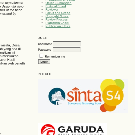
often experiences
Online Submission
Editorial Board
e design thinking
Reviewer
ults of the user
Focus and Scope
generated by
Copyright Notice
Review Process
Plagiarism Check
Publication Ethics
USER
Username
 wisata, Desa
ah yang ada di
Password
litian ini
m melakukan
Remember me
rface.
Hasil
kan oleh peneliti
INDEXED
€