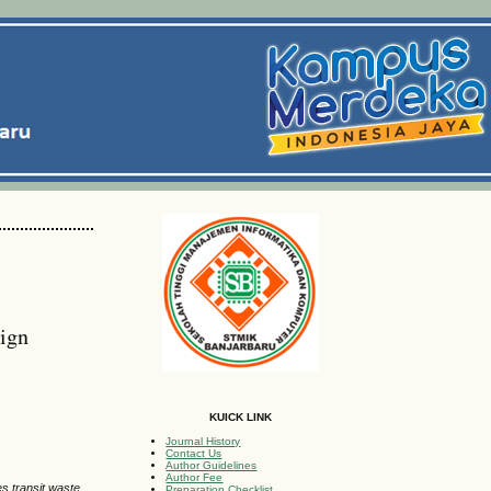
ign
KUICK LINK
Journal History
Contact Us
Author Guidelines
Author Fee
es transit waste
Preparation Checklist