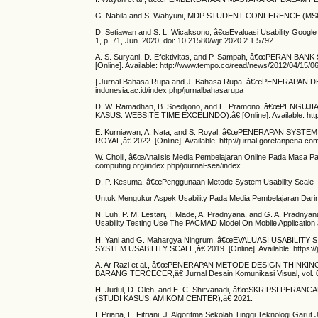
G. Nabila and S. Wahyuni, MDP STUDENT CONFERENCE (MSC) 2
D. Setiawan and S. L. Wicaksono, â€œEvaluasi Usability Google
1, p. 71, Jun. 2020, doi: 10.21580/wjit.2020.2.1.5792.
A. S. Suryani, D. Efektivitas, and P. Sampah, â€œPER
[Online]. Available: http://www.tempo.co/read/news/2012/04/15/
| Jurnal Bahasa Rupa and J. Bahasa Rupa, â€œPENERAPAN DESIG
indonesia.ac.id/index.php/jurnalbahasarupa
D. W. Ramadhan, B. Soedijono, and E. Pramono, â€œPEN
KASUS: WEBSITE TIME EXCELINDO).â€ [Online]. Available: https
E. Kurniawan, A. Nata, and S. Royal, â€œPENERAPAN S
ROYAL,â€ 2022. [Online]. Available: http://jurnal.goretanpena.c
W. Cholil, â€œAnalisis Media Pembelajaran Online Pada Masa Pan
computing.org/index.php/journal-sea/index
D. P. Kesuma, â€œPenggunaan Metode System Usability Scale
Untuk Mengukur Aspek Usability Pada Media Pembelajaran Daring D
N. Luh, P. M. Lestari, I. Made, A. Pradnyana, and G. A. Prad
Usability Testing Use The PACMAD Model On Mobile Applicat
H. Yani and G. Mahargya Ningrum, â€œEVALUASI USABI
SYSTEM USABILITY SCALE,â€ 2019. [Online]. Available: https:/
A. Ar Razi et al., â€œPENERAPAN METODE DESIGN THI
BARANG TERCECER,â€ Jurnal Desain Komunikasi Visual, vol. 03, n
H. Judul, D. Oleh, and E. C. Shirvanadi, â€œSKRIPSI 
(STUDI KASUS: AMIKOM CENTER),â€ 2021.
I. Priana, L. Fitriani, J. Algoritma Sekolah Tinggi Tekno