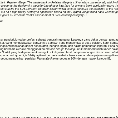
tle in Pejaten Village. The waste bank in Pejaten village is still running conventionally which 
dy presents the design of a website-based user interface for a waste bank application using th
est it using the SUS (System Usability Scale) which aims to measure the feasibility of the res
 out on a high fidelity prototype application based on the Pejaten village trash bank website 
ue gives a Percentile Ranks assessment of 90% entering category B.
ale
sar penduduknya berprofesi sebagai pengrajin genteng. Letaknya yang dekat dengan tempat
rdekat, yang mengakibatkan banyaknya sampah yang mengendap di desa pejaten. Bank samp
engalami kesalahan dalam pencatatan, penghitungan, dan dalam pembuatan laporan. Pada pene
ang berbasis
website
menggunakan metode
design thinking
untuk mempermudah kader dala
ty Scale)
yang bertujuan untuk mengukur kelayakan hasil dari perancangan desain
user
inte
an pada
prototype high fidelity
aplikasi berbasis website bank sampah desa pejaten yang dihasil
ersebut memberikan penilaian
Percentile Ranks
sebesar 90% dengan masuk kategori B.
 PENGELOLAAN SAMPAH MELALUI PROGRAM BANK SAMPAH DI KABUPATEN TABANAN.â