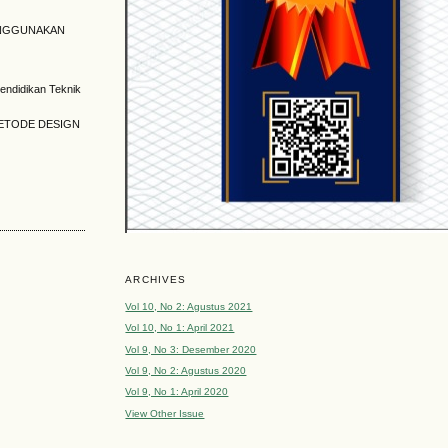
MENGGUNAKAN
Pendidikan Teknik
METODE DESIGN
ARCHIVES
Vol 10, No 2: Agustus 2021
Vol 10, No 1: April 2021
Vol 9, No 3: Desember 2020
Vol 9, No 2: Agustus 2020
Vol 9, No 1: April 2020
View Other Issue