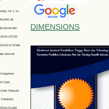
.
ogy, vol. 2, no.
 MALANG.â€
DIMENSIONS
/jurnal.stiki-
(SUS) (STUDI
STUDI DI STMIK
ps://journal-
am Genggaman
EST DAN
AN DAN TEMUAN
N THINKING
K PENGELOLAAN