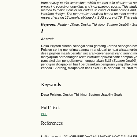
from nearby tourist attractions, which causes a lot of waste to set
errors in recording, counting, and in preparing reports. This stu
method to make it easier for cadres to conduct transactions and t
interface design. The test results obtained based on tests carried
researchers on 12 people, obtained a SUS score of 79. This val
Keyword:
Pejaten Village; Design Thinking;
System Usability Sc
Â
Abstrak
Desa Pejaten dikenal sebagai desa genteng karena sebagian be
Pejaten sering menerima sampah transit dari tempat wisata te
desa pejaten masih berjalan secara konvensional yang sering m
menyajikan percanangan
user interface
aplikasi bank sampah y
transaksi
dan pengujiannya menggunakan SUS (
System Usabili
pengujian didapatkan hasil berdasarkan pengujian yang dilakuk
kepada 12 orang, didapatkan hasil skor SUS sebesar 79. Nilai t
Keywords
Desa Pejaten; Design Thinking; System Usability Scale
Full Text:
PDF
References
I. Wayan et al., â€œPEMBERDAYAAN MASYARAKAT DALAM