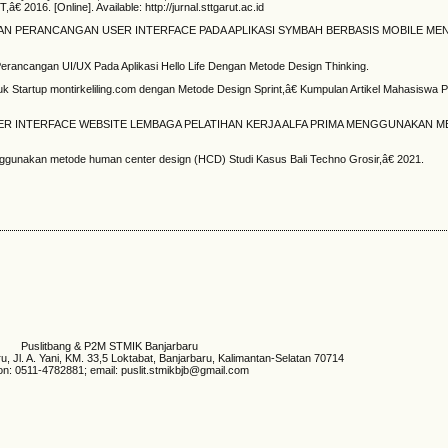
. [Online]. Available: http://jurnal.sttgarut.ac.id
NALISIS DAN PERANCANGAN USER INTERFACE PADA APLIKASI SYMBAH BERBASIS MOBILE 
ncangan UI/UX Pada Aplikasi Hello Life Dengan Metode Design Thinking.
tuk Startup montirkeliling.com dengan Metode Design Sprint,â€ Kumpulan Artikel Mahasiswa 
USER INTERFACE WEBSITE LEMBAGA PELATIHAN KERJA ALFA PRIMA MENGGUNAKAN 
nggunakan metode human center design (HCD) Studi Kasus Bali Techno Grosir,â€ 2021.
Puslitbang & P2M STMIK Banjarbaru
 Jl. A. Yani, KM. 33,5 Loktabat, Banjarbaru, Kalimantan-Selatan 70714
on: 0511-4782881; email: puslit.stmikbjb@gmail.com