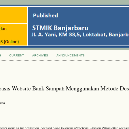
H
CURRENT
ARCHIVES
ANNOUNCEMENTS
erbasis Website Bank Sampah Menggunakan Metode Des
itha
dents work as tile craftsmen. Located close to tourist attractions, Pejaten Village often receiv