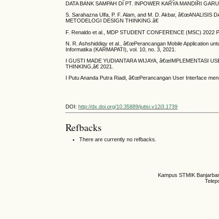
DATA BANK SAMPAH DI PT. INPOWER KARYA MANDIRI GARUT,â€ 2016
S. Sarahazna Ulfa, P. F. Alam, and M. D. Akbar, â€œA
METODELOGI DESIGN THINKING.â€
F. Renaldo et al., MDP STUDENT CONFERENCE (MSC) 2022 Pera
N. R. Ashshiddiqy et al., â€œPerancangan Mobile Application un
Informatika (KARMAPATI), vol. 10, no. 3, 2021.
I GUSTI MADE YUDIANTARA WIJAYA, â€œIMPLEMENTASI 
THINKING,â€ 2021.
I Putu Ananda Putra Riadi, â€œPerancangan User Interface me
DOI:
http://dx.doi.org/10.35889/jutisi.v12i3.1739
Refbacks
There are currently no refbacks.
Kampus STMIK Banjarbaru,
Telep