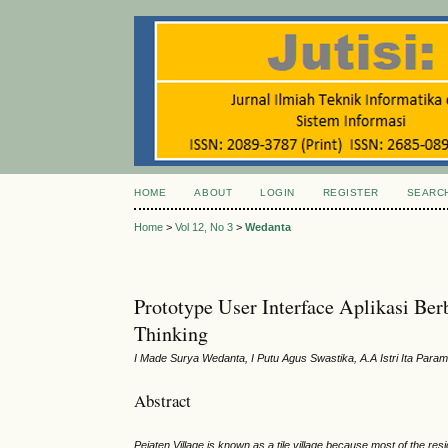
HOME
ABOUT
LOGIN
REGISTER
SEARC
Home
>
Vol 12, No 3
>
Wedanta
Prototype User Interface Aplikasi B
Thinking
I Made Surya Wedanta, I Putu Agus Swastika, A.A Istri Ita Param
Abstract
Pejaten Village is known as a tile village because most of the resi