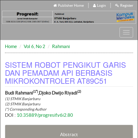
Publisher Home
Login
Register
Toggl
navig
Home
Vol 6, No 2
Rahmani
SISTEM ROBOT PENGIKUT GARIS
DAN PEMADAM API BERBASIS
MIKROKONTROLER AT89C51
(1*)
(2)
Budi Rahmani
,Djoko Dwijo Riyadi
(1) STMIK Banjarbaru
(2) STMIK Banjarbaru
(*) Corresponding Author
DOI :
10.35889/progresif.v6i2.80
Abstract