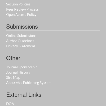
Section Policies
Peer Review Process
Open Access Policy
Submissions
Online Submissions
Author Guidelines
Privacy Statement
Other
Journal Sponsorship
Journal History
Site Map
About this Publishing System
External Links
DOAJ