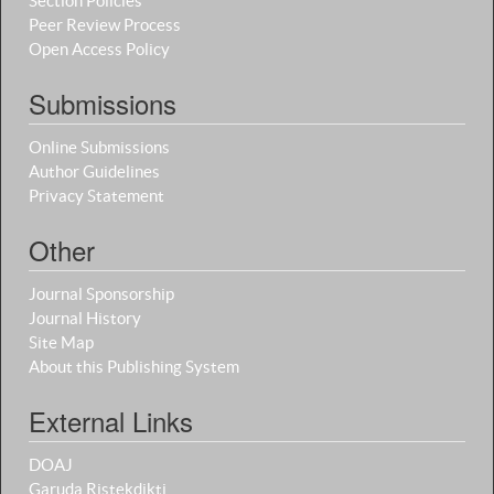
Section Policies
Peer Review Process
Open Access Policy
Submissions
Online Submissions
Author Guidelines
Privacy Statement
Other
Journal Sponsorship
Journal History
Site Map
About this Publishing System
External Links
DOAJ
Garuda Ristekdikti