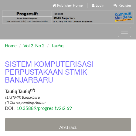
Publisher Home
Login
Register
Toggl
navig
Home
Vol 2, No 2
Taufiq
SISTEM KOMPUTERISASI
PERPUSTAKAAN STMIK
BANJARBARU
(1*)
Taufiq Taufiq
(1) STMIK Banjarbaru
(*) Corresponding Author
DOI :
10.35889/progresif.v2i2.69
Abstract