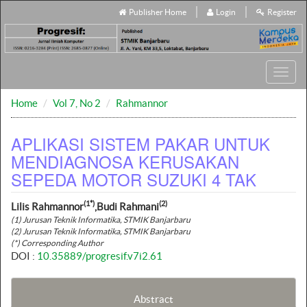
Publisher Home
Login
Register
Toggl
navig
Home
Vol 7, No 2
Rahmannor
APLIKASI SISTEM PAKAR UNTUK
MENDIAGNOSA KERUSAKAN
SEPEDA MOTOR SUZUKI 4 TAK
(1*)
(2)
Lilis Rahmannor
,Budi Rahmani
(1) Jurusan Teknik Informatika, STMIK Banjarbaru
(2) Jurusan Teknik Informatika, STMIK Banjarbaru
(*) Corresponding Author
DOI :
10.35889/progresif.v7i2.61
Abstract