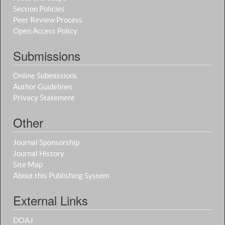
Section Policies
Peer Review Process
Open Access Policy
Submissions
Online Submissions
Author Guidelines
Privacy Statement
Other
Journal Sponsorship
Journal History
Site Map
About this Publishing System
External Links
DOAJ