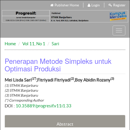
Publisher Home
Login
Register
Toggl
navig
Home
Vol 11, No 1
Sari
Penerapan Metode Simpleks untuk
Optimasi Produksi
(1*)
(2)
(3)
Mei Lisda Sari
,Fitriyadi Fitriyadi
,Boy Abidin Rozany
(1) STMIK Banjarbaru
(2) STMIK Banjarbaru
(3) STMIK Banjarbaru
(*) Corresponding Author
DOI :
10.35889/progresif.v11i1.33
Abstract