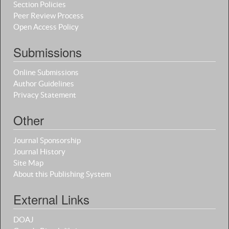
Section Policies
Peer Review Process
Open Access Policy
Submissions
Online Submissions
Author Guidelines
Privacy Statement
Other
Journal Sponsorship
Journal History
Site Map
About this Publishing System
External Links
DOAJ