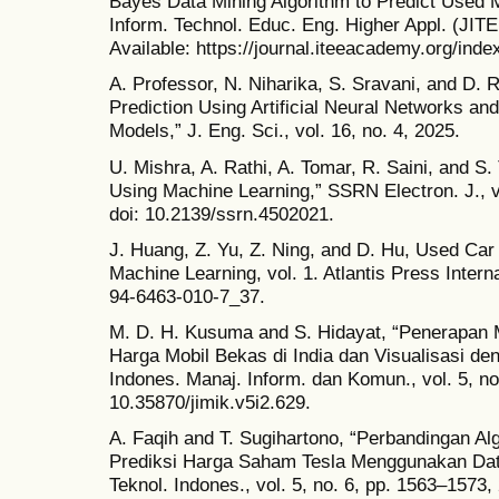
Bayes Data Mining Algorithm to Predict Used 
Inform. Technol. Educ. Eng. Higher Appl. (JITEE
Available: https://journal.iteeacademy.org/index
A. Professor, N. Niharika, S. Sravani, and D.
Prediction Using Artificial Neural Networks a
Models,” J. Eng. Sci., vol. 16, no. 4, 2025.
U. Mishra, A. Rathi, A. Tomar, R. Saini, and S
Using Machine Learning,” SSRN Electron. J., vo
doi: 10.2139/ssrn.4502021.
J. Huang, Z. Yu, Z. Ning, and D. Hu, Used Car
Machine Learning, vol. 1. Atlantis Press Intern
94-6463-010-7_37.
M. D. H. Kusuma and S. Hidayat, “Penerapan M
Harga Mobil Bekas di India dan Visualisasi d
Indones. Manaj. Inform. dan Komun., vol. 5, no
10.35870/jimik.v5i2.629.
A. Faqih and T. Sugihartono, “Perbandingan 
Prediksi Harga Saham Tesla Menggunakan Data
Teknol. Indones., vol. 5, no. 6, pp. 1563–1573, 