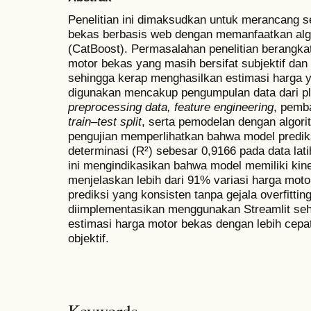
Penelitian ini dimaksudkan untuk merancang s
bekas berbasis web dengan memanfaatkan al
(CatBoost). Permasalahan penelitian berangkat
motor bekas yang masih bersifat subjektif dan
sehingga kerap menghasilkan estimasi harga 
digunakan mencakup pengumpulan data dari pl
preprocessing data, feature engineering
, pemb
train–test split
, serta pemodelan dengan algor
pengujian memperlihatkan bahwa model prediks
determinasi (R²) sebesar 0,9166 pada data lat
ini mengindikasikan bahwa model memiliki kin
menjelaskan lebih dari 91% variasi harga mot
prediksi yang konsisten tanpa gejala overfitti
diimplementasikan menggunakan Streamlit se
estimasi harga motor bekas dengan lebih cepat, 
objektif.
Keywords