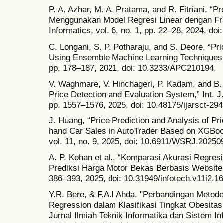
P. A. Azhar, M. A. Pratama, and R. Fitriani, “
Menggunakan Model Regresi Linear dengan Fra
Informatics, vol. 6, no. 1, pp. 22–28, 2024, doi:
C. Longani, S. P. Potharaju, and S. Deore, “Pr
Using Ensemble Machine Learning Techniques,” 
pp. 178–187, 2021, doi: 10.3233/APC210194.
V. Waghmare, V. Hinchageri, P. Kadam, and B.
Price Detection and Evaluation System,” Int. 
pp. 1557–1576, 2025, doi: 10.48175/ijarsct-294
J. Huang, “Price Prediction and Analysis of Pr
hand Car Sales in AutoTrader Based on XGBoos
vol. 11, no. 9, 2025, doi: 10.6911/WSRJ.20250
A. P. Kohan et al., “Komparasi Akurasi Regres
Prediksi Harga Motor Bekas Berbasis Website,
386–393, 2025, doi: 10.31949/infotech.v11i2.1
Y.R. Bere, & F.A.I Ahda, "Perbandingan Metode
Regression dalam Klasifikasi Tingkat Obesitas
Jurnal Ilmiah Teknik Informatika dan Sistem Inf