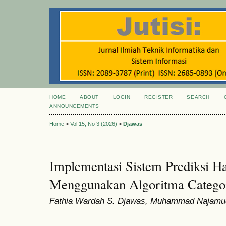
HOME
ABOUT
LOGIN
REGISTER
SEARCH
ANNOUNCEMENTS
Home
>
Vol 15, No 3 (2026)
>
Djawas
Implementasi Sistem Prediksi H
Menggunakan Algoritma Categor
Fathia Wardah S. Djawas, Muhammad Najamudd