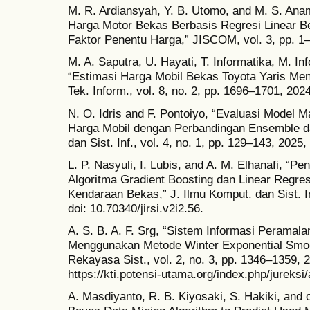
M. R. Ardiansyah, Y. B. Utomo, and M. S. Ana
Harga Motor Bekas Berbasis Regresi Linear
Faktor Penentu Harga,” JISCOM, vol. 3, pp. 1–
M. A. Saputra, U. Hayati, T. Informatika, M. Inf
“Estimasi Harga Mobil Bekas Toyota Yaris Men
Tek. Inform., vol. 8, no. 2, pp. 1696–1701, 2024
N. O. Idris and F. Pontoiyo, “Evaluasi Model M
Harga Mobil dengan Perbandingan Ensemble da
dan Sist. Inf., vol. 4, no. 1, pp. 129–143, 2025,
L. P. Nasyuli, I. Lubis, and A. M. Elhanafi, “
Algoritma Gradient Boosting dan Linear Regre
Kendaraan Bekas,” J. Ilmu Komput. dan Sist. Inf
doi: 10.70340/jirsi.v2i2.56.
A. S. B. A. F. Srg, “Sistem Informasi Perama
Menggunakan Metode Winter Exponential Smoo
Rekayasa Sist., vol. 2, no. 3, pp. 1346–1359, 2
https://kti.potensi-utama.org/index.php/jureksi/
A. Masdiyanto, R. B. Kiyosaki, S. Hakiki, and o