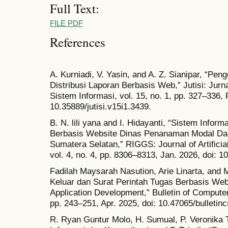
Full Text:
FILE PDF
References
A. Kurniadi, V. Yasin, and A. Z. Sianipar, “
Distribusi Laporan Berbasis Web,” Jutisi: Jurn
Sistem Informasi, vol. 15, no. 1, pp. 327–336, 
10.35889/jutisi.v15i1.3439.
B. N. lili yana and I. Hidayanti, “Sistem Infor
Berbasis Website Dinas Penanaman Modal Dan
Sumatera Selatan,” RIGGS: Journal of Artificial
vol. 4, no. 4, pp. 8306–8313, Jan. 2026, doi: 1
Fadilah Maysarah Nasution, Arie Linarta, and M
Keluar dan Surat Perintah Tugas Berbasis W
Application Development,” Bulletin of Computer
pp. 243–251, Apr. 2025, doi: 10.47065/bulletinc
R. Ryan Guntur Molo, H. Sumual, P. Veronika T