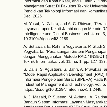
Informasi dan Komunikasi, and F. Teknik, “P
Manajemen Surat Di Fakultas Teknik Universit
Pendidikan Teknologi Informasi dan Komunikasi,
Dec. 2025.
M. Yusuf, N. Zahira, and A. C. Ridwan, “Pera
Layanan Lapor Kejati Jambi dengan Metode RAD
Intelligence and Digital Business, vol. 4, no. 3
10.31004/riggs.v4i3.2189.
A. Setiawan, E. Rahma Yogyakarta, P. Studi S
Yogyakarta, “Perancangan Sistem Pengarsipan
dengan Menggunakan Metode RAD,” INSECT (Inf
Teknik Informatika, vol. 11, no. 1, pp. 127–137
S. Dalis, S. Agustiani, S. Bahri, A. Prawikas, 
“Model Rapid Application Development (RAD)
Informasi Pengelolaan Surat (SIPERA) Pada Ke
Industrial Management and Technology, vol. 5, n
https://doi.org/10.31294/imtechno.v5i1.2448.
A. J. Masaid, P. Suseno, M. Akhmal, A. Raidha
Bangun Sistem Informasi Layanan Masyaraka
Application Development (RAD) Studi Kasus D