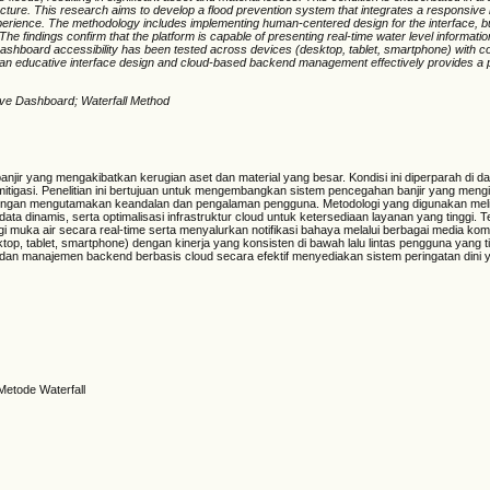
ucture. This research aims to develop a flood prevention system that integrates a responsive 
experience. The methodology includes implementing human-centered design for the interface, b
 The findings confirm that the platform is capable of presenting real-time water level informatio
ashboard accessibility has been tested across devices (desktop, tablet, smartphone) with c
of an educative interface design and cloud-based backend management effectively provides a 
ive Dashboard; Waterfall Method
njir yang mengakibatkan kerugian aset dan material yang besar. Kondisi ini diperparah di da
 mitigasi. Penelitian ini bertujuan untuk mengembangkan sistem pencegahan banjir yang meng
dengan mengutamakan keandalan dan pengalaman pengguna. Metodologi yang digunakan meli
a dinamis, serta optimalisasi infrastruktur cloud untuk ketersediaan layanan yang tinggi. T
 muka air secara real-time serta menyalurkan notifikasi bahaya melalui berbagai media kom
ktop, tablet, smartphone) dengan kinerja yang konsisten di bawah lalu lintas pengguna yang ti
an manajemen backend berbasis cloud secara efektif menyediakan sistem peringatan dini y
Metode Waterfall