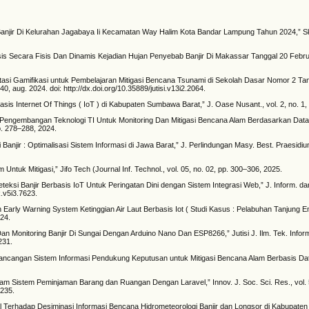
njir Di Kelurahan Jagabaya Ii Kecamatan Way Halim Kota Bandar Lampung Tahun 2024,” Skr
lisis Secara Fisis Dan Dinamis Kejadian Hujan Penyebab Banjir Di Makassar Tanggal 20 Febru
tasi Gamifikasi untuk Pembelajaran Mitigasi Bencana Tsunami di Sekolah Dasar Nomor 2 Ta
240, aug. 2024. doi: http://dx.doi.org/10.35889/jutisi.v13i2.2064.
is Internet Of Things ( IoT ) di Kabupaten Sumbawa Barat,” J. Oase Nusant., vol. 2, no. 1,
i, “Pengembangan Teknologi TI Untuk Monitoring Dan Mitigasi Bencana Alam Berdasarkan Dat
p. 278–288, 2024.
Banjir : Optimalisasi Sistem Informasi di Jawa Barat,” J. Perlindungan Masy. Best. Praesidium
tuk Mitigasi,” Jifo Tech (Journal Inf. Technol., vol. 05, no. 02, pp. 300–306, 2025.
eteksi Banjir Berbasis IoT Untuk Peringatan Dini dengan Sistem Integrasi Web,” J. Inform. d
k.v5i3.7623.
n Early Warning System Ketinggian Air Laut Berbasis Iot ( Studi Kasus : Pelabuhan Tanjun
024.
an Monitoring Banjir Di Sungai Dengan Arduino Nano Dan ESP8266,” Jutisi J. Ilm. Tek. Inform.
231.
 Perancangan Sistem Informasi Pendukung Keputusan untuk Mitigasi Bencana Alam Berbasis Da
lam Sistem Peminjaman Barang dan Ruangan Dengan Laravel,” Innov. J. Soc. Sci. Res., vol. 5
8235.
sial Terhadap Desiminasi Informasi Bencana Hidrometeorologi Banjir dan Longsor di Kabupaten