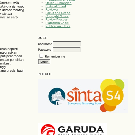
interface with
Online Submission
Editorial Board
uilding a dynamic
Reviewer
n and distributing
Focus and Scope
onsistent
Copyright Notice
precise early
Review Process
Plagiarism Check
Publication Ethics
USER
Username
erah seperti
Password
integrasikan
puti penerapan
Remember me
emuan penelitian
unikasi.
nggi.
ang presisi bagi
INDEXED