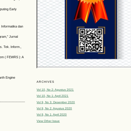
puting Early
 Informatika dan
gram,” Jurnal
. Tek. Inform.,
tem ( FEWRS ): A
arth Engine
ARCHIVES
Vol 10, No 2: Agustus 2021
Vol 10, No 1: April 2021
Vol 9, No 3: Desember 2020
Vol 9, No 2: Agustus 2020
Vol 9, No 1: April 2020
View Other Issue