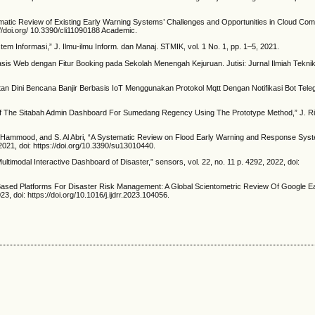
tematic Review of Existing Early Warning Systems’ Challenges and Opportunities in Cloud Com
://doi.org/ 10.3390/cli11090188 Academic.
em Informasi,” J. Ilmu-ilmu Inform. dan Manaj. STMIK, vol. 1 No. 1, pp. 1–5, 2021.
asis Web dengan Fitur Booking pada Sekolah Menengah Kejuruan. Jutisi: Jurnal Ilmiah Teknik
tan Dini Bencana Banjir Berbasis IoT Menggunakan Protokol Mqtt Dengan Notifikasi Bot Tele
 Of The Sitabah Admin Dashboard For Sumedang Regency Using The Prototype Method,” J. Ris
A. Hammood, and S. Al Abri, “A Systematic Review on Flood Early Warning and Response Sys
 2021, doi: https://doi.org/10.3390/su13010440.
Multimodal Interactive Dashboard of Disaster,” sensors, vol. 22, no. 11 p. 4292, 2022, doi:
ased Platforms For Disaster Risk Management: A Global Scientometric Review Of Google E
23, doi: https://doi.org/10.1016/j.ijdrr.2023.104056.