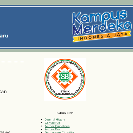
kan
KUICK LINK
Journal History
Contact Us
Author Guidelines
Author Fee
eas like
Preparation Checklist