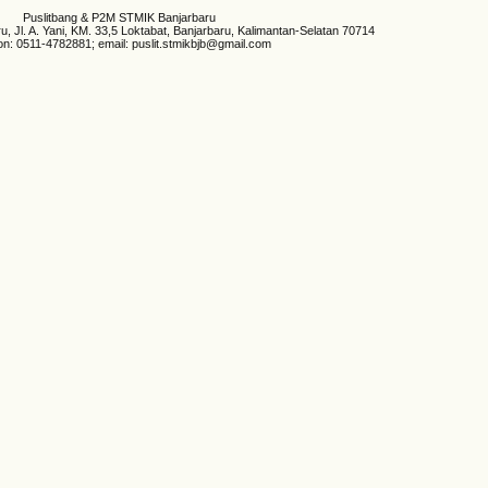
Puslitbang & P2M STMIK Banjarbaru
 Jl. A. Yani, KM. 33,5 Loktabat, Banjarbaru, Kalimantan-Selatan 70714
on: 0511-4782881; email: puslit.stmikbjb@gmail.com