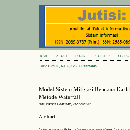
HOME
ABOUT
LOGIN
REGISTER
SEARC
Home
>
Vol 15, No 3 (2026)
>
Rahmania
Model Sistem Mitigasi Bencana Dashb
Metode Waterfall
Alifa Marsha Rahmania, Arif Setiawan
Abstract
Indonesia frequently faces hydrometeorological disasters such as f