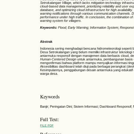
Setrokalangan Village, which lacks mitigation technology infrastr
cloud-based data management, prioritizing reliability and user 
database, and optimizing cloud infrastructure for high availability.
warning notifications through various communication channels. D
performance under high traffic. In conclusion, the combination 
warning system for villagers.
Keywords:
Flood; Early Warning; Information System; Respons
Abstrak
Indonesia sering menghadapi bencana hidrometeorologi seperti ba
Desa Setrokalangan yang belum memiliki infrastruktur teknologi
antarmuka responsif dengan manajemen data berbasis cloud, 
Human-Centered Design
untuk antarmuka, pembangunan basis dat
mengonfirmasi bahwa platform mampu menyajikan informasi tinggi
Aksesibilitas dashboard telah diuji pada berbagai perangkat (des
Kesimpulannya, penggabungan desain antarmuka yang edukatif d
warga desa.
Keywords
Banjir; Peringatan Dini; Sistem Informasi; Dashboard Responsif; 
Full Text:
FILE PDF