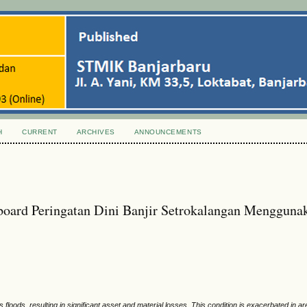
H
CURRENT
ARCHIVES
ANNOUNCEMENTS
oard Peringatan Dini Banjir Setrokalangan Mengguna
loods, resulting in significant asset and material losses. This condition is exacerbated in ar