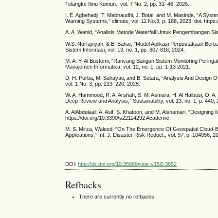
Telangke Ilmu Komun., vol. 7 No. 2, pp. 31–46, 2026.
I. E. Agbehadji, T. Mabhaudhi, J. Botai, and M. Masinde, “A Sys
Warning Systems,” climate, vol. 11 No.3, p. 188, 2023, doi: https
A. A. Wahid, “Analisis Metode Waterfall Untuk Pengembangan Sist
W.S. Nurfajriyah, & B. Bahar, "Model Aplikasi Perpustakaan Berb
Sistem Informasi, vol. 13, no. 1, pp. 807-818, 2024.
M. A. Y. Al Bustomi, “Rancang Bangun Sistem Monitoring Peringa
Manajemen Informatika, vol. 12, no. 1, pp. 1-13 2021.
D. H. Purba, M. Suhayati, and B. Sutara, “Analysis And Design
vol. 1 No. 3, pp. 213–220, 2025.
W. A. Hammood, R. A. Arshah, S. M. Asmara, H. Al Halbusi, O. 
Deep Review and Analysis,” Sustainability, vol. 13, no. 1, p. 440,
A. AlAbdulaali, A. Asif, S. Khatoon, and M. Alshamari, “Designing 
https://doi.org/10.3390/s22114292 Academic.
M. S. Mirza, Waleed, “On The Emergence Of Geospatial Cloud-B
Applications,” Int. J. Disaster Risk Reduct., vol. 97, p. 104056, 20
DOI:
http://dx.doi.org/10.35889/jutisi.v15i3.3652
Refbacks
There are currently no refbacks.