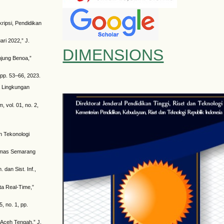
ipsi, Pendidikan
ari 2022,” J.
DIMENSIONS
njung Benoa,”
 pp. 53–66, 2023.
a Lingkungan
, vol. 01, no. 2,
an Tekonologi
g Emas Semarang
 dan Sist. Inf.,
ta Real-Time,”
, no. 1, pp.
 Aceh Tengah,” J.