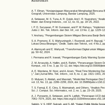
References
A. T. Elman, “Kesiapsiagaan Masyarakat Menghadapi Bencana Ba
Geografi, Universitas Lampung, Bandar Lampung, 2025.
A. Setiawan, M. S. Tuna, A. R. Qulub, And I. R. Nugraheni, “Ana
Mater. dan Energi Indones., vol. 12, no. 01, pp. 18–25, 2022.
I. P. D. Suryawan, P. W. Gunawan, and P. W. Rahayu, “Implemen
Jutisi J. Ilm. Tek. Inform. dan Sist. Inf., vol. 13 No. 2, pp. 1229–1
Y. Anshary, “Pengembangan Sistem Mitigasi Bencana Banjir Berbas
S. A. Pramono, E. S. Wahyuningsih, I. Rustendi, and H. Bayuaj
Lokasi Desa Binangun,” Dedik. Sains dan Teknol., vol. 4 No.2, p
A. Alamsyah and E. Wahyudi, “Transformasi Digital untuk Mitigasi 
pp. 50–62, 2024.
I. Permana and R. Irawati, “Pengembangan Early Warning System Un
Z. M. Arrasyidy, A. Hallim, and A. Rahim, “Perancangan Sistem D
Komput., vol. 5 no. 3, pp. 01–12, doi: https://doi.org/10.55606/jite
A. E. Wardana, M. Noor, and A. Azam, “Real-Time Monitoring Da
),” Jati (Jurnal Mhs. Tek. Inform., vol. 8, no. 2, pp. 1921–1931, 2
D. Mulyani, S. Abidah, and Masniah, “Model Alat Peringatan Dini D
vol. 13, No. 13, pp. 2286–2299, 2024, doi: 10.35889/jutisi.v13i3.2
T. S. Famuji, E. E. Citra, S. Mutmainah, and Others, “Analisis
Sci. J. Comput. Sci. Informatics, vol. 2, no. 1, pp. 23–29, 2025.
A. J. Purwanto, A. Setiawan, and N. Latifah, “Penerapan UCD da
7061–7074, 2025, doi: https://doi.org/10.31004/innovative.v5i1.1
Sabirin, V. S. HRP, Suknah, and S. AB, “Kajian Politik Media So