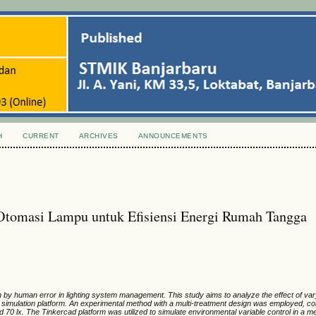
H
CURRENT
ARCHIVES
ANNOUNCEMENTS
 Otomasi Lampu untuk Efisiensi Energi Rumah Tangga
 by human error in lighting system management. This study aims to analyze the effect of varyi
 simulation platform. An experimental method with a multi-treatment design was employed, c
nd 70 lx. The Tinkercad platform was utilized to simulate environmental variable control in a 