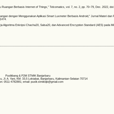
Ruangan Berbasis Internet of Things,” Telcomatics, vol. 7, no. 2, pp. 70–79, Dec. 2022, doi
am Ruangan dengan Menggunakan Aplikasi Smart Luxmeter Berbasis Android,” Jurnal Materi dan
51474.
inerja Algoritma Enkripsi Chacha20, Salsa20, dan Advanced Encryption Standard (AES) pada Mi
Puslitbang & P2M STMIK Banjarbaru
 Jl. A. Yani, KM. 33,5 Loktabat, Banjarbaru, Kalimantan-Selatan 70714
on: 0511-4782881; email: puslit.stmikbjb@gmail.com