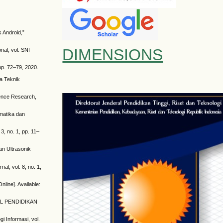
 Android,”
DIMENSIONS
al, vol. SNI
pp. 72–79, 2020.
a Teknik
ience Research,
matika dan
3, no. 1, pp. 11–
n Ultrasonik
al, vol. 8, no. 1,
line]. Available:
RNAL PENDIDIKAN
 Informasi, vol.