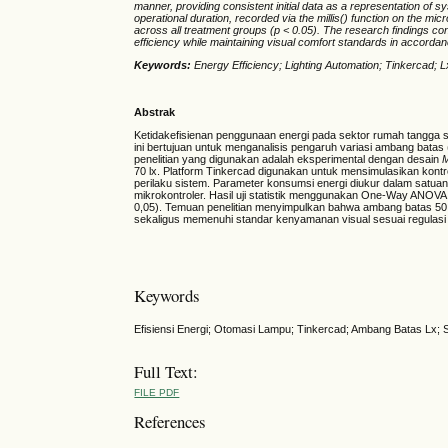
manner, providing consistent initial data as a representation 
operational duration, recorded via the millis() function on the m
across all treatment groups (p < 0.05). The research findings conc
efficiency while maintaining visual comfort standards in accordan
Keywords:
Energy Efficiency; Lighting Automation; Tinkercad; 
Abstrak
Ketidakefisienan penggunaan energi pada sektor rumah tangga seri
ini bertujuan untuk menganalisis pengaruh variasi ambang batas 
penelitian yang digunakan adalah eksperimental dengan desain
M
70 lx. Platform Tinkercad digunakan untuk mensimulasikan kontro
perilaku sistem. Parameter konsumsi energi diukur dalam satua
mikrokontroler. Hasil uji statistik menggunakan One-Way ANOVA
0,05). Temuan penelitian menyimpulkan bahwa ambang batas 50 lx
sekaligus memenuhi standar kenyamanan visual sesuai regulasi
Keywords
Efisiensi Energi; Otomasi Lampu; Tinkercad; Ambang Batas Lx; 
Full Text:
FILE PDF
References