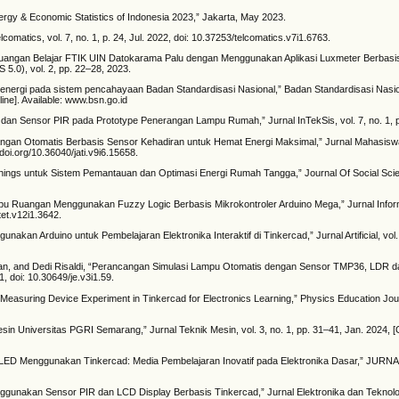
gy & Economic Statistics of Indonesia 2023,” Jakarta, May 2023.
matics, vol. 7, no. 1, p. 24, Jul. 2022, doi: 10.37253/telcomatics.v7i1.6763.
m Ruangan Belajar FTIK UIN Datokarama Palu dengan Menggunakan Aplikasi Luxmeter Berbasis
S 5.0), vol. 2, pp. 22–28, 2023.
 energi pada sistem pencahayaan Badan Standardisasi Nasional,” Badan Standardisasi Nasion
ine]. Available: www.bsn.go.id
 dan Sensor PIR pada Prototype Penerangan Lampu Rumah,” Jurnal InTekSis, vol. 7, no. 1, 
nerangan Otomatis Berbasis Sensor Kehadiran untuk Hemat Energi Maksimal,” Jurnal Mahasisw
/doi.org/10.36040/jati.v9i6.15658.
 of Things untuk Sistem Pemantauan dan Optimasi Energi Rumah Tangga,” Journal Of Social Sc
mpu Ruangan Menggunakan Fuzzy Logic Berbasis Mikrokontroler Arduino Mega,” Jurnal Infor
tet.v12i1.3642.
kan Arduino untuk Pembelajaran Elektronika Interaktif di Tinkercad,” Jurnal Artificial, vol. 
, and Dedi Risaldi, “Perancangan Simulasi Lampu Otomatis dengan Sensor TMP36, LDR da
1, doi: 10.30649/je.v3i1.59.
e Measuring Device Experiment in Tinkercad for Electronics Learning,” Physics Education Journ
sin Universitas PGRI Semarang,” Jurnal Teknik Mesin, vol. 3, no. 1, pp. 31–41, Jan. 2024, [On
Pola LED Menggunakan Tinkercad: Media Pembelajaran Inovatif pada Elektronika Dasar,” JU
unakan Sensor PIR dan LCD Display Berbasis Tinkercad,” Jurnal Elektronika dan Teknologi