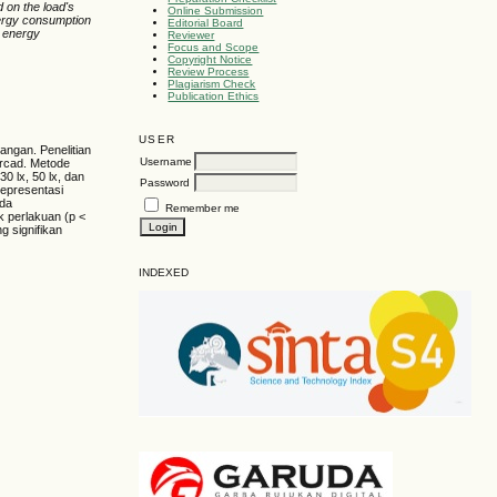
 on the load's
Online Submission
energy consumption
Editorial Board
t energy
Reviewer
Focus and Scope
Copyright Notice
Review Process
Plagiarism Check
Publication Ethics
USER
angan. Penelitian
Username
kercad. Metode
0 lx, 50 lx, dan
Password
representasi
ada
Remember me
k perlakuan (p <
g signifikan
INDEXED