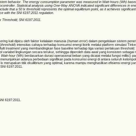
of system behavior. The energy consumption parameter was measured in Watt-hours (Wh) based
icrocontroller. Statistical analysis using One-Way ANOVA indicated significant differences in 
lude that a 50 lx threshold represents the optimal equilibrium point, as it achieves significan
ce with the SNI 6197:2011 regulation.
Lx Threshold; SNI 6197:2011.
ng kali dipicu oleh faktor kelalaian manusia (
human error
) dalam pengelolaan sistem pener
(
threshold
) intensitas cahaya terhadap konsumsi energi listrik melalui platform simulasi Tin
ulti treatment
yang membandingkan fase baseline terhadap tiga variasi perlakuan threshold: 3
l variabel lingkungan secara terukur, sehingga diperoleh data awal yang konsisten sebagai 
n
Watt-hour
(Wh) berdasarkan durasi operasional beban yang dicatat melalui fungsi millis() p
 menunjukkan adanya perbedaan signifikan pada konsumsi energi di antara seluruh kelompo
 merupakan titik ekuilibrium yang optimal, karena mampu menghasilkan efisiensi energi yan
 SNI 6197:2011.
SNI 6197:2011.