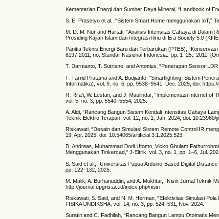
Kementerian Energi dan Sumber Daya Mineral, “Handbook of Ener
S. E. Prasetyo et al., “Sistem Smart Home menggunakan IoT,” Telco
M. D. M. Nur and Hartati, “Analisis Intensitas Cahaya di Dala
Prosiding Kajian Islam dan Integrasi Ilmu di Era Society 5.0 (KIIIE
Panitia Teknis Energi Baru dan Terbarukan (PTEB), “Konservasi
6197:2011, no. Standar Nasional Indonesia., pp. 1–25., 2011, [Onl
T. Darmanto, T. Sutrisno, and Antonius, “Penerapan Sensor LDR
F. Farrid Pratama and A. Budjianto, “Smartlighting: Sistem Pe
Informatika), vol. 9, no. 6, pp. 9538–9541, Dec. 2025, doi: https:/
R. Rifa’i, W. Lestari, and J. Maulindar, “Implementasi Internet
vol. 5, no. 3, pp. 5540–5554, 2025.
A. Aldi, “Rancang Bangun Sistem Kendali Intensitas Cahaya La
Teknik Elektro Terapan, vol. 12, no. 1, Jan. 2024, doi: 10.23960/ji
Riskawati, “Desain dan Simulasi Sistem Remote Control IR mengguna
19, Apr. 2025, doi: 10.54065/artificial.3.1.2025.523.
D. Andreas, Muhammad Dodi Utomo, Vicko Ghulam Fathurrohman
Menggunakan Tinkercad,” J-Eltrik, vol. 3, no. 1, pp. 1–6, Jul. 202
S. Said et al., “Universitas Papua Arduino-Based Digital Distanc
pp. 122–132, 2025.
M. Malik, A. Burhanuddin, and A. Mukhtar, “Nisin Jurnal Teknik Me
http://journal.upgris.ac.id/index.php/nisin
Riskawati, S. Said, and N. M. Herman, “Efektivitas Simulasi 
FISIKA UNDIKSHA, vol. 14, no. 3, pp. 524–531, Nov. 2024.
Suratin and C. Fadhilah, “Rancang Bangun Lampu Otomatis Mengg