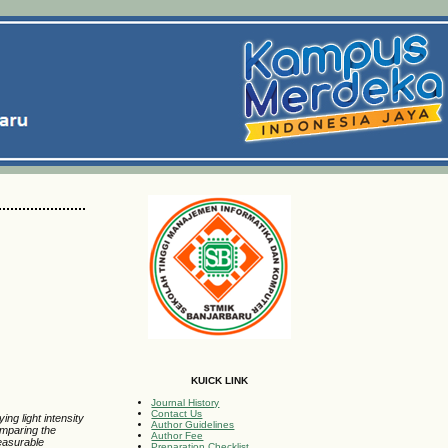
KUICK LINK
Journal History
Contact Us
ng light intensity
Author Guidelines
omparing the
Author Fee
measurable
Preparation Checklist