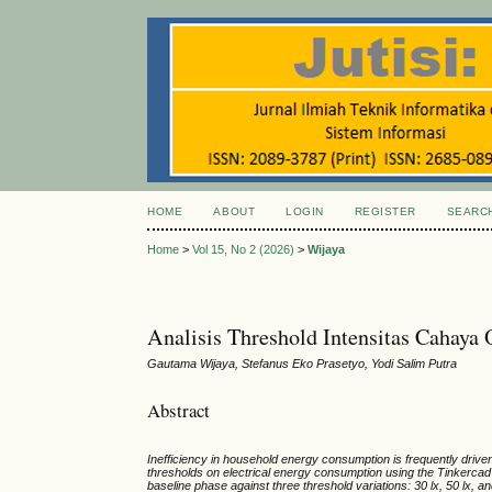
HOME
ABOUT
LOGIN
REGISTER
SEARC
Home
>
Vol 15, No 2 (2026)
>
Wijaya
Analisis Threshold Intensitas Cahaya
Gautama Wijaya, Stefanus Eko Prasetyo, Yodi Salim Putra
Abstract
Inefficiency in household energy consumption is frequently driven
thresholds on electrical energy consumption using the Tinkercad
baseline phase against three threshold variations: 30 lx, 50 lx, a