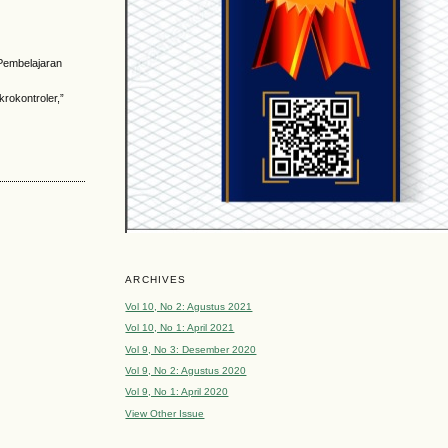
:
 Pembelajaran
krokontroler,”
ARCHIVES
Vol 10, No 2: Agustus 2021
Vol 10, No 1: April 2021
Vol 9, No 3: Desember 2020
Vol 9, No 2: Agustus 2020
Vol 9, No 1: April 2020
View Other Issue