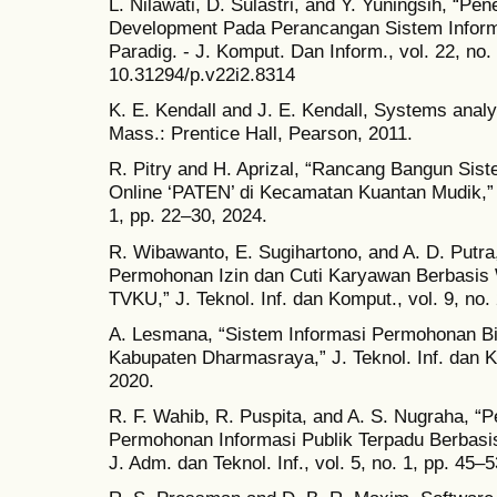
L. Nilawati, D. Sulastri, and Y. Yuningsih, “Pe
Development Pada Perancangan Sistem Inform
Paradig. - J. Komput. Dan Inform., vol. 22, no.
10.31294/p.v22i2.8314
K. E. Kendall and J. E. Kendall, Systems analy
Mass.: Prentice Hall, Pearson, 2011.
R. Pitry and H. Aprizal, “Rancang Bangun Sis
Online ‘PATEN’ di Kecamatan Kuantan Mudik,” J. 
1, pp. 22–30, 2024.
R. Wibawanto, E. Sugihartono, and A. D. Putr
Permohonan Izin dan Cuti Karyawan Berbasis 
TVKU,” J. Teknol. Inf. dan Komput., vol. 9, no.
A. Lesmana, “Sistem Informasi Permohonan Bi
Kabupaten Dharmasraya,” J. Teknol. Inf. dan Ko
2020.
R. F. Wahib, R. Puspita, and A. S. Nugraha, 
Permohonan Informasi Publik Terpadu Berba
J. Adm. dan Teknol. Inf., vol. 5, no. 1, pp. 45–