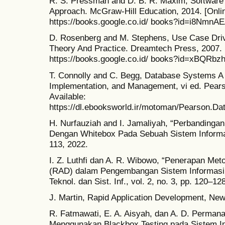
R. S. Pressman and D. B. R. Maxim, Software E
Approach. McGraw-Hill Education, 2014. [Onlin
https://books.google.co.id/ books?id=i8Nmn
D. Rosenberg and M. Stephens, Use Case Driv
Theory And Practice. Dreamtech Press, 2007. [
https://books.google.co.id/ books?id=xBQRb
T. Connolly and C. Begg, Database Systems A 
Implementation, and Management, vi ed. Pears
Available:
https://dl.ebooksworld.ir/motoman/Pearson.D
H. Nurfauziah and I. Jamaliyah, “Perbandinga
Dengan Whitebox Pada Sebuah Sistem Informasi,
113, 2022.
I. Z. Luthfi dan A. R. Wibowo, “Penerapan Me
(RAD) dalam Pengembangan Sistem Informasi 
Teknol. dan Sist. Inf., vol. 2, no. 3, pp. 120–12
J. Martin, Rapid Application Development, New
R. Fatmawati, E. A. Aisyah, dan A. D. Perman
Menggunakan Blackbox Testing pada Sistem In