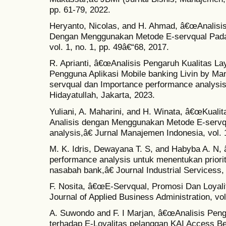
pp. 61-79, 2022.
Heryanto, Nicolas, and H. Ahmad, â€œAnalisis
Dengan Menggunakan Metode E-servqual Pada
vol. 1, no. 1, pp. 49â€“68, 2017.
R. Aprianti, â€œAnalisis Pengaruh Kualitas 
Pengguna Aplikasi Mobile banking Livin by M
servqual dan Importance performance analysis 
Hidayatullah, Jakarta, 2023.
Yuliani, A. Maharini, and H. Winata, â€œKualit
Analisis dengan Menggunakan Metode E-servq
analysis,â€ Jurnal Manajemen Indonesia, vol. 1
M. K. Idris, Dewayana T. S, and Habyba A. N,
performance analysis untuk menentukan priorit
nasabah bank,â€ Journal Industrial Servicess, 
F. Nosita, â€œE-Servqual, Promosi Dan Loyal
Journal of Applied Business Administration, vol
A. Suwondo and F. I Marjan, â€œAnalisis Pen
terhadap E-Loyalitas pelanggan KAI Access