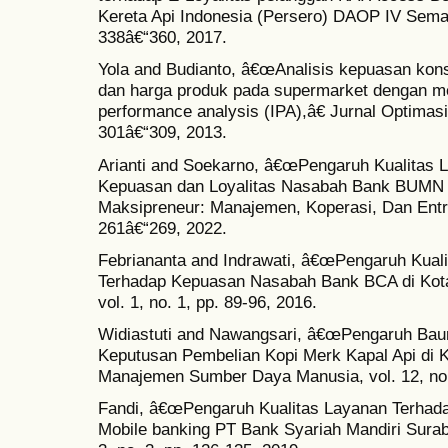
Kereta Api Indonesia (Persero) DAOP IV Semara
338â€“360, 2017.
Yola and Budianto, â€œAnalisis kepuasan kon
dan harga produk pada supermarket dengan 
performance analysis (IPA),â€ Jurnal Optimasi S
301â€“309, 2013.
Arianti and Soekarno, â€œPengaruh Kualitas 
Kepuasan dan Loyalitas Nasabah Bank BUMN d
Maksipreneur: Manajemen, Koperasi, Dan Entrep
261â€“269, 2022.
Febriananta and Indrawati, â€œPengaruh Kual
Terhadap Kepuasan Nasabah Bank BCA di Kot
vol. 1, no. 1, pp. 89-96, 2016.
Widiastuti and Nawangsari, â€œPengaruh Ba
Keputusan Pembelian Kopi Merk Kapal Api di K
Manajemen Sumber Daya Manusia, vol. 12, no. 
Fandi, â€œPengaruh Kualitas Layanan Terha
Mobile banking PT Bank Syariah Mandiri Surab