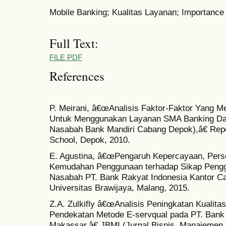
Mobile Banking; Kualitas Layanan; Importance 
Full Text:
FILE PDF
References
P. Meirani, â€œAnalisis Faktor-Faktor Yang 
Untuk Menggunakan Layanan SMA Banking Dari
Nasabah Bank Mandiri Cabang Depok),â€ Repo
School, Depok, 2010.
E. Agustina, â€œPengaruh Kepercayaan, Pers
Kemudahan Penggunaan terhadap Sikap Penggu
Nasabah PT. Bank Rakyat Indonesia Kantor Cab
Universitas Brawijaya, Malang, 2015.
Z.A. Zulkifly â€œAnalisis Peningkatan Kualit
Pendekatan Metode E-servqual pada PT. Bank
Makassar,â€ JBMI (Jurnal Bisnis, Manajemen, D