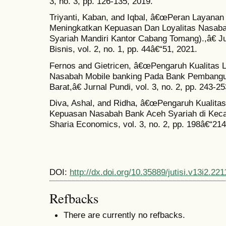
3, no. 3, pp. 126-135, 2019.
Triyanti, Kaban, and Iqbal, â€œPeran Layanan
Meningkatkan Kepuasan Dan Loyalitas Nasaba
Syariah Mandiri Kantor Cabang Tomang).,â€
Bisnis, vol. 2, no. 1, pp. 44â€“51, 2021.
Fernos and Gietricen, â€œPengaruh Kualitas
Nasabah Mobile banking Pada Bank Pembangu
Barat,â€ Jurnal Pundi, vol. 3, no. 2, pp. 243-25
Diva, Ashal, and Ridha, â€œPengaruh Kualita
Kepuasan Nasabah Bank Aceh Syariah di Keca
Sharia Economics, vol. 3, no. 2, pp. 198â€“214
DOI:
http://dx.doi.org/10.35889/jutisi.v13i2.221
Refbacks
There are currently no refbacks.