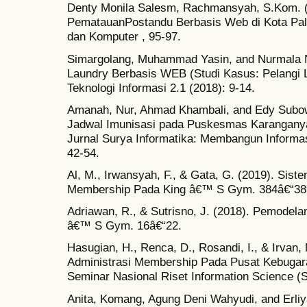
Denty Monila Salesm, Rachmansyah, S.Kom. (
PematauanPostandu Berbasis Web di Kota Pale
dan Komputer , 95-97.
Simargolang, Muhammad Yasin, and Nurmala N
Laundry Berbasis WEB (Studi Kasus: Pelangi La
Teknologi Informasi 2.1 (2018): 9-14.
Amanah, Nur, Ahmad Khambali, and Edy Subow
Jadwal Imunisasi pada Puskesmas Karanganya
Jurnal Surya Informatika: Membangun Informas
42-54.
Al, M., Irwansyah, F., & Gata, G. (2019). Sist
Membership Pada King â€™ S Gym. 384â€“38
Adriawan, R., & Sutrisno, J. (2018). Pemodela
â€™ S Gym. 16â€“22.
Hasugian, H., Renca, D., Rosandi, I., & Irvan,
Administrasi Membership Pada Pusat Kebugara
Seminar Nasional Riset Information Science 
Anita, Komang, Agung Deni Wahyudi, and Erliy