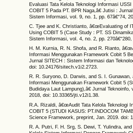
Evaluasi Tata Kelola Teknologi Informasi US
COBIT 5 Pada PT. BPR Naga,â€ Jutisi : Jurnal 
Sistem Informasi, vol. 9, no. 1, pp. 67â€“74, 20
C. Tjee and K. Christianto, â€œEvaluating of I
Using COBIT 5 (Case Study : PT. SS Dinamika)
Sistem Informasi, vol. 4, no. 2, pp. 270â€“280,
H. M. Kurnia, R. N. Shofa, and R. Rianto, â€œA
Informasi Menggunakan Framework Cobit 5 B
Jurnal SITECH : Sistem Informasi dan Teknologi
doi: 10.24176/sitech.v1i2.2723.
R. R. Suryono, D. Darwis, and S. I. Gunawan, 
Informasi Menggunakan Framework Cobit 5 (St
Budidaya Laut Lampung),â€ Jurnal Teknoinfo, vo
2018, doi: 10.33365/jti.v12i1.38.
R.A. Rizaldi, â€œAudit Tata Kelola Teknolog
COBIT 5 (STUDI KASUS: PT.INDOCOM TAM
Science Framework, preprint, Jan. 2019. doi: 
R. A. Putri, F. H. Srg, S. Dewi, T. Yulindra, 
Kelola Sistem Informasi Dengan Framework CO