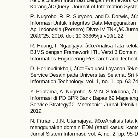
Karang,â€ Query: Journal of Information System
R. Nugroho, R. R. Suryono, and D. Darwis, â€
Informasi Untuk Integritas Data Menggunakan
Api Indonesia (Persero) Divre IV TNK,â€ Jurnal 
20â€“25, 2016, doi: 10.33365/jti.v10i1.22.
R. Huang, I. Ngadijaya, â€œAnalisa Tata kelola
BJMS dengan Framework ITIL Versi 3 Domain S
Informatics Engineering Research and Technolog
D. Herlinudinkhaji, â€œEvaluasi Layanan Tekno
Service Desain pada Universitas Selamat Sri 
Information Technology, vol. 1, no. 1, pp. 63-7
Y. Priatama, A. Nugroho, & M.N. Sitokdana, â€
Informasi di PD BPR Bank Bapas 69 Magelan
Service Strategyâ€. Mnemonic: Jurnal Teknik In
2019.
N. Fitriani, J.N. Utamajaya, â€œAnalisis tata k
menggunakan domain EDM (studi kasus: kant
Jurnal Sistem Informasi, vol. 4, no. 2, pp. 95-