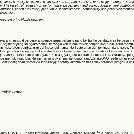
 and the theory of Diffusion of innovation (DOI) and perceived technology security. 400 r
n. The results of research on performance excpentancy and social influence have contributed
 conditions, hedon motivation, price value, innovativeness, compatibility and perceived techno
pplication.
ology security; Mobile payment
bayaran membuat pergeseran pembayaran berbasis uang kertas ke pembayaran berbasis me
le payment
yang mengakomodasi berbagai kebutuhan terkait dengan non-tunai. serta memfasi
m melakukan pembayaran sehingga lebih aman dari pencurian dan penipuan uang palsu. Tuj
Metode penelitian yang digunakan adalah model konseptual yang menggabungkan teori pene
y security.
Responden sebanyak 400 orang yang merupakan penduduk kota Surabaya pengg
ence
memiliki kontribusi dalam memunculkan niat pengggunaan Aplikasi OVO. sedangkan
effo
s, compabillty
dan
perceived technology security
ditemukan hasil tidak terdapat pengaruh d
y; Mobile payment
 COVID-19 (Kajian Interaksi Simbolik Pada Generasi Milenial),â€ J. signal, vol. 8, no. 2,