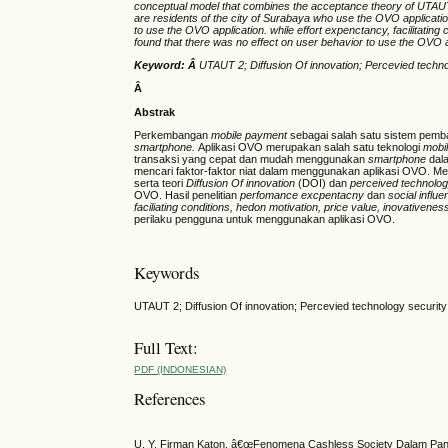
conceptual model that combines the acceptance theory of UTAUT2
are residents of the city of Surabaya who use the OVO applicatio
to use the OVO application. while effort expenctancy, facilitating
found that there was no effect on user behavior to use the OVO a
Keyword: Â
UTAUT 2; Diffusion Of innovation; Percevied techn
Â
Abstrak
Perkembangan
mobile payment
sebagai salah satu sistem pem
smartphone.
Aplikasi OVO merupakan salah satu teknologi
mobi
transaksi yang cepat dan mudah menggunakan
smartphone
dala
mencari faktor-faktor niat dalam menggunakan aplikasi OVO. 
serta teori
Diffusion Of innovation
(DOI)
dan
perceived technolog
OVO. Hasil penelitian
perfomance excpentacny
dan
social influ
faciliating conditions, hedon motivation, price value, inovativenes
perilaku pengguna untuk menggunakan aplikasi OVO.
Keywords
UTAUT 2; Diffusion Of innovation; Percevied technology securit
Full Text:
PDF (INDONESIAN)
References
U. Y. Firman Katon, â€œFenomena Cashless Society Dalam Pandemi