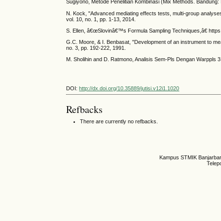
Sugiyono, Metode Penelitian Kombinasi (Mix Methods. Bandung: 
N. Kock, "Advanced mediating effects tests, multi-group analys
vol. 10, no. 1, pp. 1-13, 2014.
S. Ellen, â€œSlovinâ€™s Formula Sampling Techniques,â€ https:
G.C. Moore, & I. Benbasat, "Development of an instrument to mea
no. 3, pp. 192-222, 1991.
M. Sholihin and D. Ratmono, Analisis Sem-Pls Dengan Warppls 3.
DOI:
http://dx.doi.org/10.35889/jutisi.v12i1.1020
Refbacks
There are currently no refbacks.
Kampus STMIK Banjarbaru,
Telep