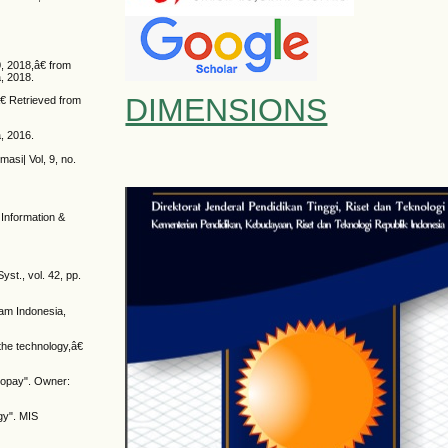
0, 2018,â€ from
, 2018.
DIMENSIONS
€ Retrieved from
, 2016.
asi| Vol, 9, no.
 Information &
st., vol. 42, pp.
am Indonesia,
the technology,â€
Gopay". Owner:
gy". MIS