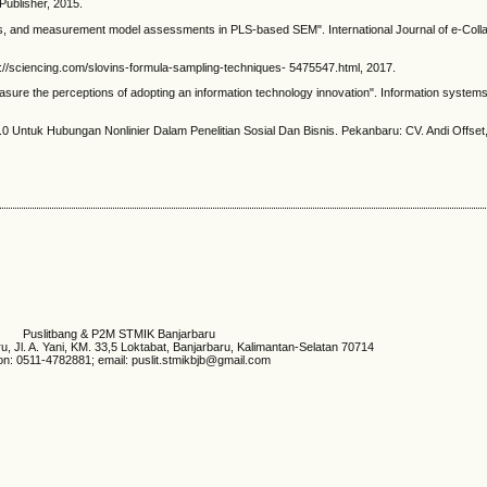
Publisher, 2015.
es, and measurement model assessments in PLS-based SEM". International Journal of e-Colla
//sciencing.com/slovins-formula-sampling-techniques- 5475547.html, 2017.
sure the perceptions of adopting an information technology innovation". Information systems 
0 Untuk Hubungan Nonlinier Dalam Penelitian Sosial Dan Bisnis. Pekanbaru: CV. Andi Offset
Puslitbang & P2M STMIK Banjarbaru
 Jl. A. Yani, KM. 33,5 Loktabat, Banjarbaru, Kalimantan-Selatan 70714
on: 0511-4782881; email: puslit.stmikbjb@gmail.com