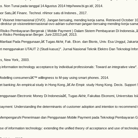
 Non Tunai pada tanggal 14 Agustus 2014 http//www.bi.go.id/, 2014.
 Satu,â€ Financ. Technol. nNmor satu di Indones., 2017.
 PT Visionet Internasional (OVO). Jangan bersaing, mending kerja sama. Retrieved October 1
direktur-pt-visionetinternasional-ovo-adrian-suherman-jangan-bersaing-mending-kerja-sama
 Risiko Pembayaran Bergerak ( Mobile Payment ) Dalam Sistem Pembayaran Di Indonesia.,â
an Risiko Pembayaran Berger. Juni-22013.pdf, 2013.
anfaat Pada Penggunaan,â€ Tugas Akhir, Fak. Ekon. dan Bisnis, Univ. Esa Unggul, Jakarta
let menggunakan UTAUT 2 (Studi kasus)". Jurnal Nasional Teknik Elektro Dan Teknologi Inform
ss, New York,. 2003.
 information technology acceptance by individual professionals: Toward an integrative view".
 Modelling consumersâ€™ willingness to M-pay using smart phones. 2014.
et banking: An empirical study in Hong Kong.,â€ An Empir. study Hong Kong. Decis. Support Sy
nggunaan Electronic Money Di Indonesiaâ€, Tugas Akhir, Fakultas Ekonomi, Universitas Isl
 payment: Understanding the determinants of customer adoption and intention to recommend 
r yang Mempengaruhi Penerimaan dan Penggunaan Mobile Payment pada Teknologi Pembayaran 
 of information technology: extending the unified theory of acceptance and use of technolo