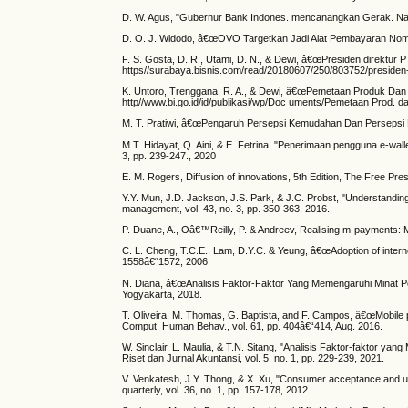
D. W. Agus, "Gubernur Bank Indones. mencanangkan Gerak. Nas.
D. O. J. Widodo, â€œOVO Targetkan Jadi Alat Pembayaran Nomor
F. S. Gosta, D. R., Utami, D. N., & Dewi, â€œPresiden direktur
https//surabaya.bisnis.com/read/20180607/250/803752/presiden-
K. Untoro, Trenggana, R. A., & Dewi, â€œPemetaan Produk Dan
http//www.bi.go.id/id/publikasi/wp/Doc uments/Pemetaan Prod. d
M. T. Pratiwi, â€œPengaruh Persepsi Kemudahan Dan Persepsi M
M.T. Hidayat, Q. Aini, & E. Fetrina, "Penerimaan pengguna e-wal
3, pp. 239-247., 2020
E. M. Rogers, Diffusion of innovations, 5th Edition, The Free Pre
Y.Y. Mun, J.D. Jackson, J.S. Park, & J.C. Probst, "Understanding
management, vol. 43, no. 3, pp. 350-363, 2016.
P. Duane, A., Oâ€™Reilly, P. & Andreev, Realising m-payments:
C. L. Cheng, T.C.E., Lam, D.Y.C. & Yeung, â€œAdoption of intern
1558â€“1572, 2006.
N. Diana, â€œAnalisis Faktor-Faktor Yang Memengaruhi Minat Pe
Yogyakarta, 2018.
T. Oliveira, M. Thomas, G. Baptista, and F. Campos, â€œMobile
Comput. Human Behav., vol. 61, pp. 404â€“414, Aug. 2016.
W. Sinclair, L. Maulia, & T.N. Sitang, "Analisis Faktor-fakto
Riset dan Jurnal Akuntansi, vol. 5, no. 1, pp. 229-239, 2021.
V. Venkatesh, J.Y. Thong, & X. Xu, "Consumer acceptance and use
quarterly, vol. 36, no. 1, pp. 157-178, 2012.