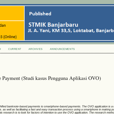
H
CURRENT
ARCHIVES
ANNOUNCEMENTS
e Payment (Studi kasus Pengguna Aplikasi OVO)
hifted banknote-based payments to smartphone-based payments. The OVO application is a
 as well as facilitating a fast and easy transaction process using a smartphone in making pa
his research is to look for factors of intention to use the OVO application. The research meth