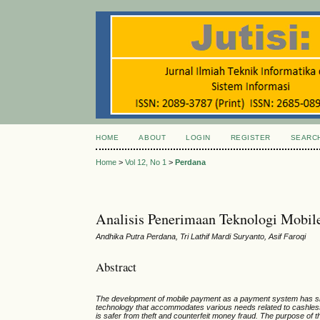
HOME
ABOUT
LOGIN
REGISTER
SEARC
Home
>
Vol 12, No 1
>
Perdana
Analisis Penerimaan Teknologi Mobil
Andhika Putra Perdana, Tri Lathif Mardi Suryanto, Asif Faroqi
Abstract
The development of mobile payment as a payment system has s
technology that accommodates various needs related to cashless.
is safer from theft and counterfeit money fraud. The purpose of t