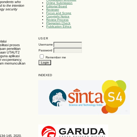
espondents who
Online Submission
 to the intention
Editorial Board
logy security
Reviewer
Focus and Scope
Copyright Notice
Review Process
Plagiarism Check
Publication Ethics
USER
lalui
Username
litasi proses
uan penelitian
Password
rimaan UTAUT2
una aplikasi
Remember me
rt excpentancy,
alam memunculkan
INDEXED
 134-145, 2020.