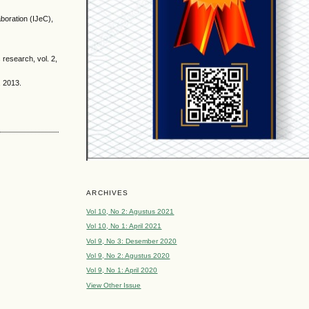
boration (IJeC),
research, vol. 2,
, 2013.
ARCHIVES
Vol 10, No 2: Agustus 2021
Vol 10, No 1: April 2021
Vol 9, No 3: Desember 2020
Vol 9, No 2: Agustus 2020
Vol 9, No 1: April 2020
View Other Issue