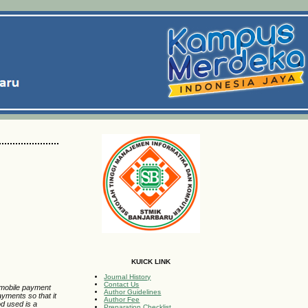
KUICK LINK
Journal History
Contact Us
 mobile payment
Author Guidelines
yments so that it
Author Fee
od used is a
Preparation Checklist