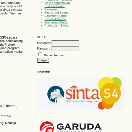
, both students
Online Submission
Editorial Board
activity is still
Reviewer
cal Work Lecture
Focus and Scope
e mode. The main
Copyright Notice
Review Process
Plagiarism Check
Publication Ethics
USER
(KKP) secara
osen pembimbing,
Username
rja Praktek
ajuan program
Password
alan dalam moda
Remember me
INDEXED
 J. Inform.,
51â€“558
ung: Remaja