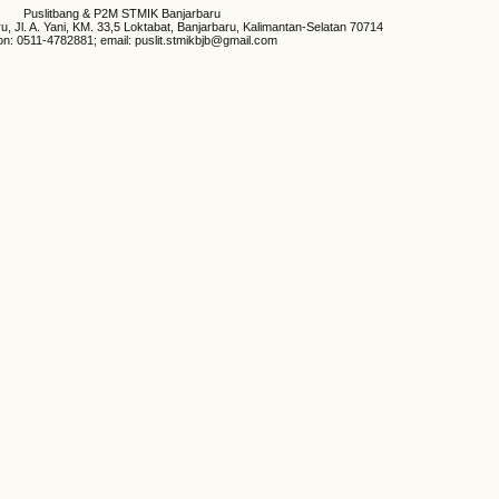
Puslitbang & P2M STMIK Banjarbaru
 Jl. A. Yani, KM. 33,5 Loktabat, Banjarbaru, Kalimantan-Selatan 70714
on: 0511-4782881; email: puslit.stmikbjb@gmail.com