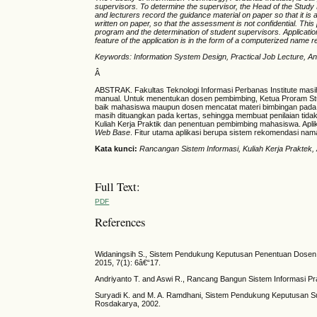
supervisors. To determine the supervisor, the Head of the Study
and lecturers record the guidance material on paper so that it is at 
written on paper, so that the assessment is not confidential. Thi
program and the determination of student supervisors. Applicat
feature of the application is in the form of a computerized name
Keywords: Information System Design, Practical Job Lecture, An
Â
ABSTRAK. Fakultas Teknologi Informasi Perbanas Institute mas
manual. Untuk menentukan dosen pembimbing, Ketua Proram Stu
baik mahasiswa maupun dosen mencatat materi bimbingan pada kert
masih dituangkan pada kertas, sehingga membuat penilaian tida
Kuliah Kerja Praktik dan penentuan pembimbing mahasiswa. A
Web Base
. Fitur utama aplikasi berupa sistem rekomendasi nam
Kata kunci:
Rancangan Sistem Informasi, Kuliah Kerja Praktek,
Full Text:
PDF
References
Widaningsih S., Sistem Pendukung Keputusan Penentuan Dosen P
2015, 7(1): 6â€“17.
Andriyanto T. and Aswi R., Rancang Bangun Sistem Informasi P
Suryadi K. and M. A. Ramdhani, Sistem Pendukung Keputusan S
Rosdakarya, 2002.