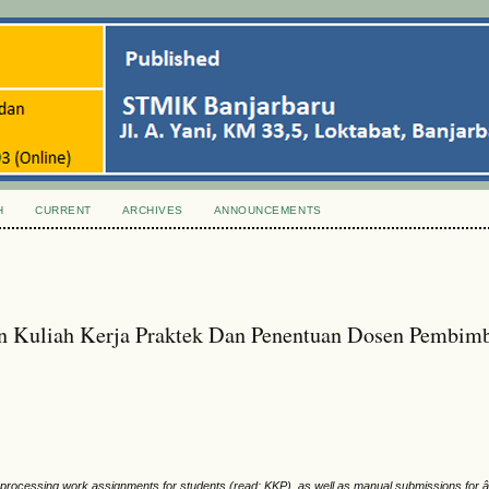
H
CURRENT
ARCHIVES
ANNOUNCEMENTS
an Kuliah Kerja Praktek Dan Penentuan Dosen Pembim
till processing work assignments for students (read: KKP), as well as manual submissions fo