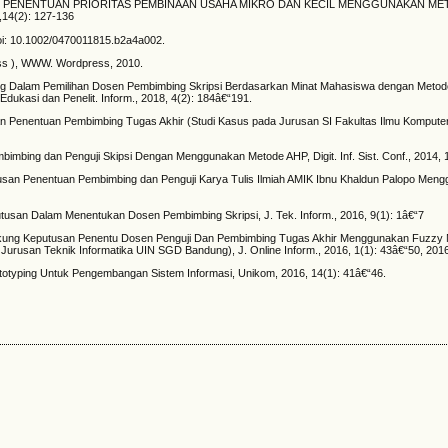
TUSAN PENENTUAN PRIORITAS PEMBINAAN USAHA MIKRO DAN KECIL MENGGUNAKAN M
,14(2): 127-136
 doi: 10.1002/0470011815.b2a4a002.
ess ), WWW. Wordpress, 2010.
g Dalam Pemilihan Dosen Pembimbing Skripsi Berdasarkan Minat Mahasiswa dengan Metode
dukasi dan Penelit. Inform., 2018, 4(2): 184â€“191.
an Penentuan Pembimbing Tugas Akhir (Studi Kasus pada Jurusan SI Fakultas Ilmu Komputer),
mbing dan Penguji Skipsi Dengan Menggunakan Metode AHP, Digit. Inf. Sist. Conf., 2014, 1
tusan Penentuan Pembimbing dan Penguji Karya Tulis Ilmiah AMIK Ibnu Khaldun Palopo Me
tusan Dalam Menentukan Dosen Pembimbing Skripsi, J. Tek. Inform., 2016, 9(1): 1â€“7
ndukung Keputusan Penentu Dosen Penguji Dan Pembimbing Tugas Akhir Menggunakan Fuzzy Mul
 Jurusan Teknik Informatika UIN SGD Bandung), J. Online Inform., 2016, 1(1): 43â€“50, 201
ototyping Untuk Pengembangan Sistem Informasi, Unikom, 2016, 14(1): 41â€“46.