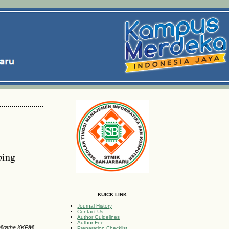
bing
KUICK LINK
Journal History
Contact Us
Author Guidelines
Author Fee
r â€œthe KKPâ€
Preparation Checklist