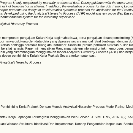
 Program is only supported by manually processed data. During guidance with the supervisor
risk of being lost or scattered. In addition, the evaluation process for the Job Training Lecture 
s paper presents the design of an information system to process the application for the Practi
ions developed using the Analytical Hierarchy Process (AHP) model and running in Web Bas
 recommendation system for the internship supervisor.
alytical Hierarchy Process
ih memproses pengajuan Kuliah Kerja bagi mahasiswa, serta pengajuan dosen pembimbing 
di hanya didukung oleh data-data yang diproses secara manual. Saat bimbingan dengan d
as sehingga beresiko hilang atau tercecer. Selain itu, proses penilaian aktivitas Kuliah Ke
k bersifat rahasia. Paper ini menyajikan Rancangan sistem informasi untuk memproses peng
plikasi yang dikembangkan menggunakan model
Analytical Hierarchy Process (AHP)
dan berj
a dosen pembimbing Kuliah Kerja Praktek Secara terkomputerisasi.
 Analytical Hierarchy Process
embimbing Kerja Praktek Dengan Metode Analytical Hierarchy Process Model Rating, Media
raktek Kerja Lapangan Terintegrasi Menggunakan Web Service, J. SIMETRIS, 2016, 7(2): 5
uatu Wacana Struktural Idealisasi Dan Implementasi Konsep Pengambilan Keputusan. Band