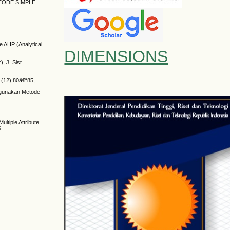
ETODE SIMPLE
 AHP (Analytical
DIMENSIONS
 J. Sist.
(12) 80â€“85,.
nggunakan Metode
tiple Attribute
6