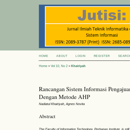
HOME
ABOUT
LOGIN
REGISTER
SEARC
Home
>
Vol 10, No 2
>
Khairiyah
Rancangan Sistem Informasi Pengaju
Dengan Metode AHP
Nadiatul Khairiyah, Agnes Novita
Abstract
The Faculty of Information Technology, Perbanas Institute, is s