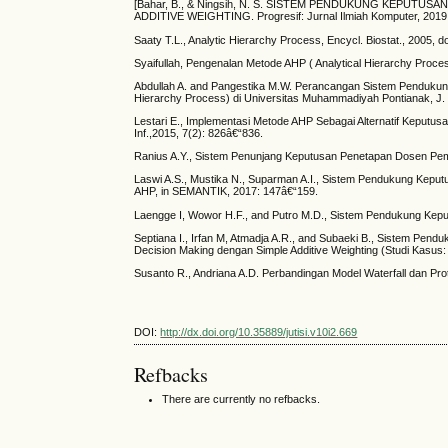
[Bahar, B., & Ningsih, N. S. SISTEM PENDUKUNG KEPU
ADDITIVE WEIGHTING. Progresif: Jurnal Ilmiah Komputer, 2019
Saaty T.L., Analytic Hierarchy Process, Encycl. Biostat., 2005,
Syaifullah, Pengenalan Metode AHP ( Analytical Hierarchy Proc
Abdullah A. and Pangestika M.W. Perancangan Sistem Pendukun
Hierarchy Process) di Universitas Muhammadiyah Pontianak, J. E
Lestari E., Implementasi Metode AHP Sebagai Alternatif Keputus
Inf.,2015, 7(2): 826â€“836.
Ranius A.Y., Sistem Penunjang Keputusan Penetapan Dosen Pembi
Laswi A.S., Mustika N., Suparman A.I., Sistem Pendukung Kepu
AHP, in SEMANTIK, 2017: 147â€“159.
Laengge I, Wowor H.F., and Putro M.D., Sistem Pendukung Kepu
Septiana I., Irfan M, Atmadja A.R., and Subaeki B., Sistem Pe
Decision Making dengan Simple Additive Weighting (Studi Kasus:
Susanto R., Andriana A.D. Perbandingan Model Waterfall dan Pr
DOI:
http://dx.doi.org/10.35889/jutisi.v10i2.669
Refbacks
There are currently no refbacks.