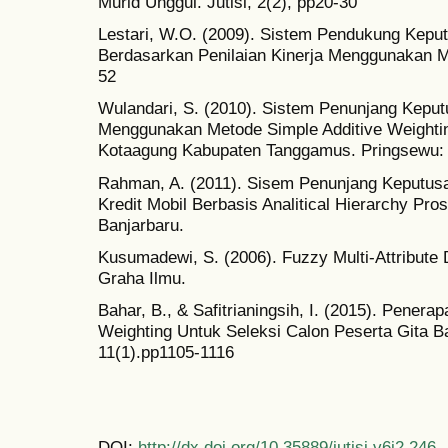
Murid Unggul. Jutisi, 2(2), pp20-30
Lestari, W.O. (2009). Sistem Pendukung Kepu
Berdasarkan Penilaian Kinerja Menggunakan Me
52
Wulandari, S. (2010). Sistem Penunjang Keput
Menggunakan Metode Simple Additive Weight
Kotaagung Kabupaten Tanggamus. Pringsewu:
Rahman, A. (2011). Sisem Penunjang Keputu
Kredit Mobil Berbasis Analitical Hierarchy P
Banjarbaru.
Kusumadewi, S. (2006). Fuzzy Multi-Attribute 
Graha Ilmu.
Bahar, B., & Safitrianingsih, I. (2015). Pener
Weighting Untuk Seleksi Calon Peserta Gita
11(1).pp1105-1116
DOI:
http://dx.doi.org/10.35889/jutisi.v6i2.246