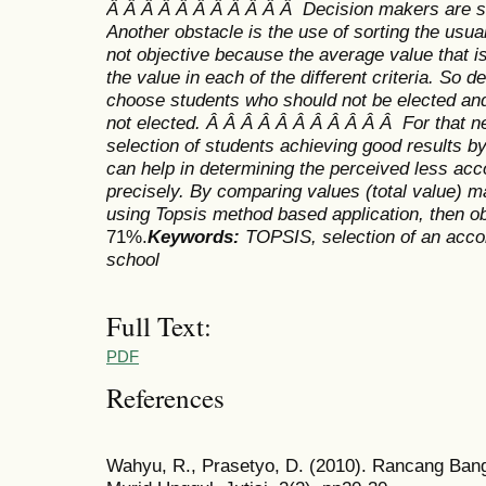
Â Â Â Â Â Â Â Â Â Â Â Decision makers are still
Another obstacle is the use of sorting the usual
not objective because the average value that i
the value in each of the different criteria. So 
choose students who should not be elected an
not elected.
Â Â Â Â Â Â Â Â Â Â Â For that ne
selection of students achieving good results b
can help in determining the perceived less ac
precisely. By comparing values (total value) ma
using Topsis method based application, then ob
71%.
Keywords:
TOPSIS, selection of an accom
school
Full Text:
PDF
References
Wahyu, R., Prasetyo, D. (2010). Rancang Ban