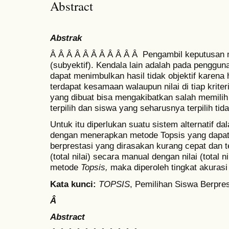
Abstract
Abstrak
Â Â Â Â Â Â Â Â Â Â Â Pengambil keputusan m
(subyektif). Kendala lain adalah pada penggun
dapat menimbulkan hasil tidak objektif karena h
terdapat kesamaan walaupun nilai di tiap krit
yang dibuat bisa mengakibatkan salah memilih
terpilih dan siswa yang seharusnya terpilih tidak
Untuk itu diperlukan suatu sistem alternatif d
dengan menerapkan metode Topsis yang dapa
berprestasi yang dirasakan kurang cepat dan 
(total nilai) secara manual dengan nilai (total 
metode
Topsis,
maka diperoleh tingkat akura
Kata kunci
:
TOPSIS
, Pemilihan Siswa Berpre
Â
Abstract