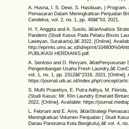
A. Husna, I. S. Dewi, S. Hasibuan, ) Program, 
Pemasaran Dalam Meningkatkan Penjualan Bril
Cendekia, vol. 2, no. 1, pp. 49â€“53, 2021.
H. Y. Anggita and A. Susilo, â€œAnalisis Str
Pandemi (Studi Kasus Pada Pelaku Bisnis Lau
Laweyan, Surakarta),â€ 2022, [Online]. Availab
http://eprints.ums.ac.id/id/eprint/104800%0Ah
PUBLIKASI HERDIANIS.pdf.
A. Sentoso and D. Revyani, â€œPenyusunan St
Pengembangan Usaha Fresh Laundry,â€ ConC
vol. 1, no. 1, pp. 2312â€“2316, 2021, [Online]. 
https://journal.uib.ac.id/index.php/concept/art
S. Mufti Prasetiyo, E. Putra Aditya, M. Florida
(Studi Kasus: Mr. Klin Laundry Emerald Bintaro
2022, [Online]. Available: https://journal.mediap
L. Febriani and E. Arini, â€œStrategi Pemasar
Meningkatkan Volumen Penjualan ( Studi Kas
Danau Panorama Kota Bengkulu),â€ vol. 4, no.