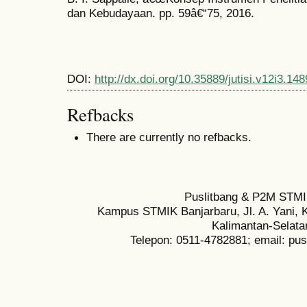
dan Kebudayaan. pp. 59â€“75, 2016.
DOI:
http://dx.doi.org/10.35889/jutisi.v12i3.148
Refbacks
There are currently no refbacks.
Puslitbang & P2M STMI
Kampus STMIK Banjarbaru, Jl. A. Yani, K
Kalimantan-Selata
Telepon: 0511-4782881; email: pu