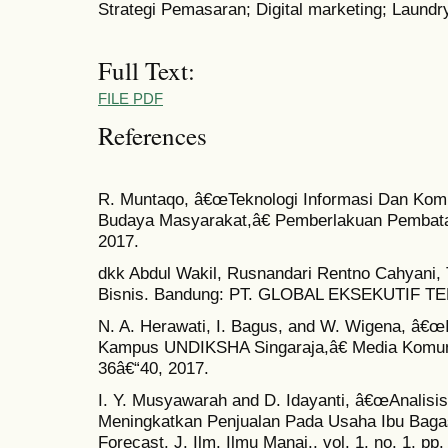
Strategi Pemasaran; Digital marketing; Laundr
Full Text:
FILE PDF
References
R. Muntaqo, â€œTeknologi Informasi Dan Ko
Budaya Masyarakat,â€ Pemberlakuan Pembatas
2017.
dkk Abdul Wakil, Rusnandari Rentno Cahyani, 
Bisnis. Bandung: PT. GLOBAL EKSEKUTIF T
N. A. Herawati, I. Bagus, and W. Wigena, â€œ
Kampus UNDIKSHA Singaraja,â€ Media Komun. 
36â€“40, 2017.
I. Y. Musyawarah and D. Idayanti, â€œAnalisi
Meningkatkan Penjualan Pada Usaha Ibu Bag
Forecast. J. Ilm. Ilmu Manaj., vol. 1, no. 1, pp