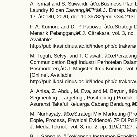
A. Ismail and S. Suwandi, â€œBusiness Plan 
Laundry Kiloan Cawang,â€™â€ J. Entrep. Manag.
171â€“180, 2020, doi: 10.36782/jemi.v3i4.2131
F. A. Kumoro and D. P. Pabowo, â€œStrategi Di
Menarik Pelanggan,â€ J. Citrakara, vol. 3, no. 
Available:
http://publikasi.dinus.ac.id/index.php/citrakara
M. Teguh, Selvy, and T. Ciawati, â€œPeracanga
Communication Bagi Industri Perhotelan Dala
Posmoderen,â€ J. Magister Ilmu Komun., vol. 6
[Online]. Available:
http://publikasi.dinus.ac.id/index.php/citrakara
A. Anisa, Z. Abdul, M. Eva, and M. Bayuni, â€
Segmenting , Targeting , Positioning ) Produk
Asuransi Takaful Keluarga Cabang Bandung,â€
M. Nurhayaty, â€œStrategi Mix Marketing (Prod
Eople, Process, Physical Evidence) 7P Di Pd
J. Media Teknol., vol. 8, no. 2, pp. 119â€“127,
B. I. Sappaile, â€œKonsep Instrumen Peneliti