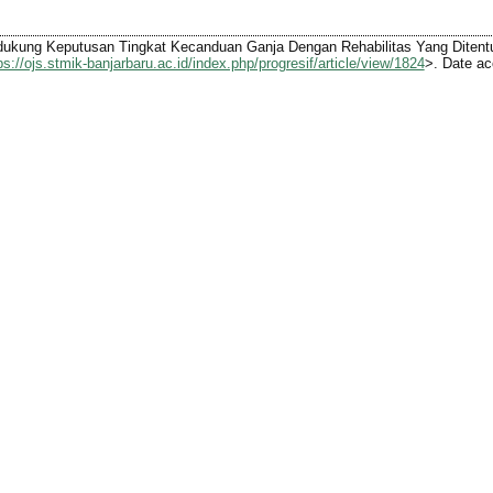
ukung Keputusan Tingkat Kecanduan Ganja Dengan Rehabilitas Yang Dite
ps://ojs.stmik-banjarbaru.ac.id/index.php/progresif/article/view/1824
>. Date ac