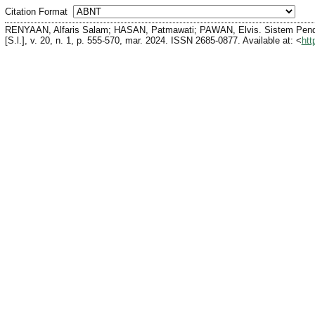
Citation Format
RENYAAN, Alfaris Salam; HASAN, Patmawati; PAWAN, Elvis. Sistem Pend
[S.l.], v. 20, n. 1, p. 555-570, mar. 2024. ISSN 2685-0877. Available at: <
htt