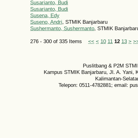
Susarianto, Budi
Susarianto, Budi
Susena, Edy
Suseno, Andri
, STMIK Banjarbaru
Sushermanto, Sushermanto
, STMIK Banjarbar
276 - 300 of 335 Items
<<
<
10
11
12
13
>
>
Puslitbang & P2M STMI
Kampus STMIK Banjarbaru, Jl. A. Yani, K
Kalimantan-Selata
Telepon: 0511-4782881; email: pu