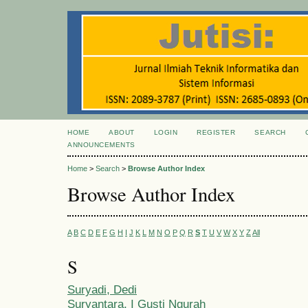
HOME
ABOUT
LOGIN
REGISTER
SEARCH
ANNOUNCEMENTS
Home
>
Search
>
Browse Author Index
Browse Author Index
A
B
C
D
E
F
G
H
I
J
K
L
M
N
O
P
Q
R
S
T
U
V
W
X
Y
Z
All
S
Suryadi, Dedi
Suryantara, I Gusti Ngurah