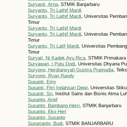
Suryanti, Arna
, STMIK Banjarbaru
Suryanto, Tri Lathif Mardi
Suryanto, Tri Lathif Mardi
, Universitas Pemban
Timur
Suryanto, Tri Lathif Mardi
Suryanto, Tri Lathif Mardi
, Universitas Pemba
Timur
Suryanto, Tri Latif Mardi
, Universitas Pembang
Timur
Suryati, Ni Kadek Ayu Rica
, STMIK Primakara
Suryawan, I Putu Dodi
, Universitas Dhyana Pu
Suryono, Herdiansyah Gustira Pramudia
, Telk
Suryono, Ryan Randy
Susanti, Emy
Susanti, Fitri Indahsari Dewi
, Universitas Sti
Susanti, Sri
, Institut Sains dan Bisnis Atma Lu
Susanto, Arief
Susanto, Bambang Herri
, STMIK Banjarbaru
Susanto, Eko Heri
Susanto, Susanto
Susarianto, Budi
, STMIK BANJARBARU