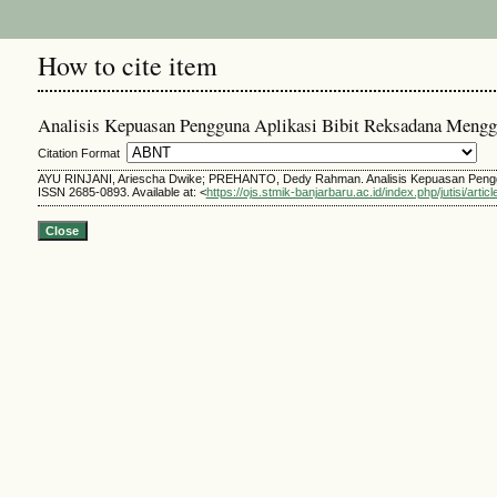
How to cite item
Analisis Kepuasan Pengguna Aplikasi Bibit Reksadana Men
Citation Format
AYU RINJANI, Ariescha Dwike; PREHANTO, Dedy Rahman. Analisis Kepuasan Pengg
ISSN 2685-0893. Available at: <
https://ojs.stmik-banjarbaru.ac.id/index.php/jutisi/artic