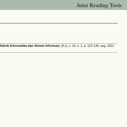
Jutisi Reading Tools
h Teknik Informatika dan Sistem Informasi
, [S.l.], v. 10, n. 2, p. 123-136, aug. 2021.