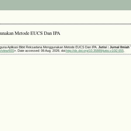
ggunakan Metode EUCS Dan IPA
una Aplikasi Bibit Reksadana Menggunakan Metode EUCS Dan IPA.
Jutisi : Jurnal Ilmia
le/view/655
>. Date accessed: 06 Aug. 2026. doi:
http://dx.doi.org/10.35889/jutisi.v10i2.655
.