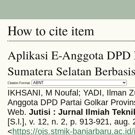
How to cite item
Aplikasi E-Anggota DPD P
Sumatera Selatan Berbasi
Citation Format
IKHSANI, M Noufal; YADI, Ilman Zuh
Anggota DPD Partai Golkar Provin
Web.
Jutisi : Jurnal Ilmiah Tekn
[S.l.], v. 12, n. 2, p. 913-921, aug
<
https://ojs.stmik-banjarbaru.ac.id/