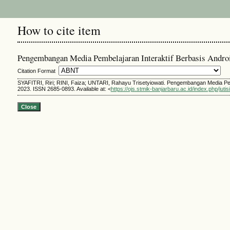
How to cite item
Pengembangan Media Pembelajaran Interaktif Berbasis Androi
Citation Format
SYAFITRI, Riri; RINI, Faiza; UNTARI, Rahayu Trisetyiowati. Pengembangan Media Pem
2023. ISSN 2685-0893. Available at: <
https://ojs.stmik-banjarbaru.ac.id/index.php/jutis