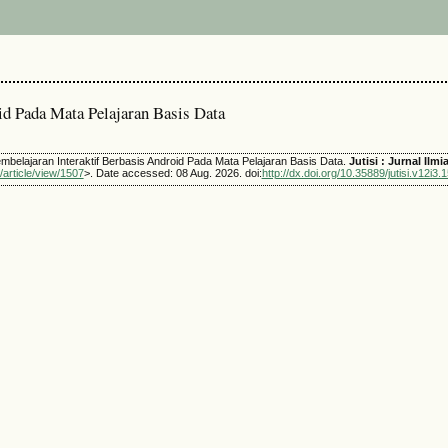
d Pada Mata Pelajaran Basis Data
belajaran Interaktif Berbasis Android Pada Mata Pelajaran Basis Data.
Jutisi : Jurnal Ilm
i/article/view/1507
>. Date accessed: 08 Aug. 2026. doi:
http://dx.doi.org/10.35889/jutisi.v12i3.