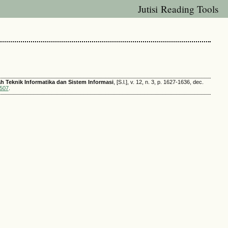
Jutisi Reading Tools
iah Teknik Informatika dan Sistem Informasi
, [S.l.], v. 12, n. 3, p. 1627-1636, dec.
1507
.