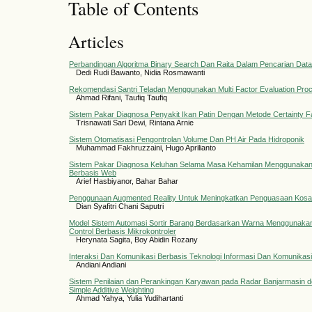
Table of Contents
Articles
Perbandingan Algoritma Binary Search Dan Raita Dalam Pencarian Data
Dedi Rudi Bawanto, Nidia Rosmawanti
Rekomendasi Santri Teladan Menggunakan Multi Factor Evaluation Pro
Ahmad Rifani, Taufiq Taufiq
Sistem Pakar Diagnosa Penyakit Ikan Patin Dengan Metode Certainty 
Trisnawati Sari Dewi, Rintana Arnie
Sistem Otomatisasi Pengontrolan Volume Dan PH Air Pada Hidroponik
Muhammad Fakhruzzaini, Hugo Aprilianto
Sistem Pakar Diagnosa Keluhan Selama Masa Kehamilan Menggunakan 
Berbasis Web
Arief Hasbiyanor, Bahar Bahar
Penggunaan Augmented Reality Untuk Meningkatkan Penguasaan Kosa K
Dian Syafitri Chani Saputri
Model Sistem Automasi Sortir Barang Berdasarkan Warna Menggunaka
Control Berbasis Mikrokontroler
Herynata Sagita, Boy Abidin Rozany
Interaksi Dan Komunikasi Berbasis Teknologi Informasi Dan Komunikas
Andiani Andiani
Sistem Penilaian dan Perankingan Karyawan pada Radar Banjarmasin
Simple Additive Weighting
Ahmad Yahya, Yulia Yudihartanti