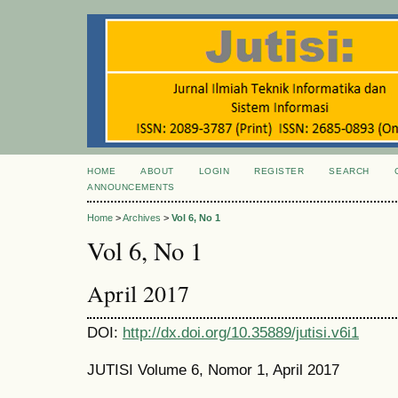
HOME
ABOUT
LOGIN
REGISTER
SEARCH
ANNOUNCEMENTS
Home
>
Archives
>
Vol 6, No 1
Vol 6, No 1
April 2017
DOI:
http://dx.doi.org/10.35889/jutisi.v6i1
JUTISI Volume 6, Nomor 1, April 2017