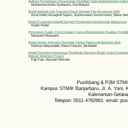
Aplikasi Pengelolaan Dokumentasi Penelitian Pada Balai Arkeologi Kalim
Muhammad Azlan Syahputra, Dwi Mulyani
Model Website Unit Transfusi Darah Dengan Fitur Broadcast SMS
Rizal Hafidz Assaghofi Sujoko, Sushermanto Sushermanto, Bahar Ba
Model E-Learning Adaptif Dengan Pendekatan Karakteristik Mahasiswa
Ruliah Ruliah
Penerapan Quality Control Dalam Upaya Meningkatkan Kualitas Pendidik
Maspaeni Maspaeni
Model Sistem Informasi Penjualan Danbo Papercraft Berbasis Web
Rahmat Hidayatullah, Ratna Fitriyani, Siti Abidah
Model Penunjang Keputusan Pemberian Bantuan Modal Usaha Pertani
Metode Weighted Product
Fajri Fajri, Masniah Masniah
Puslitbang & P2M STMI
Kampus STMIK Banjarbaru, Jl. A. Yani, K
Kalimantan-Selata
Telepon: 0511-4782881; email: pu