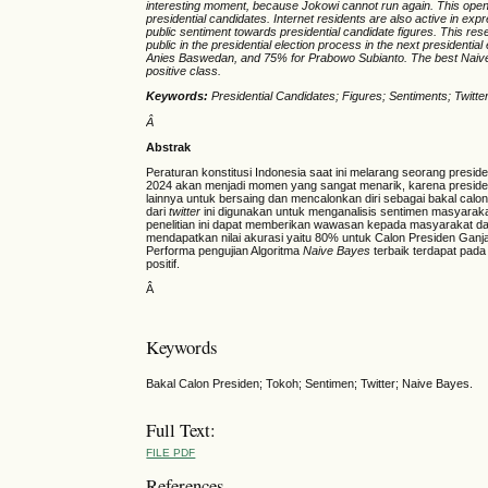
interesting moment, because Jokowi cannot run again. This opens
presidential candidates. Internet residents are also active in expr
public sentiment towards presidential candidate figures. This res
public in the presidential election process in the next presidenti
Anies Baswedan, and 75% for Prabowo Subianto. The best Naive B
positive class.
Keywords:
Presidential Candidates; Figures; Sentiments; Twitt
Â
Abstrak
Peraturan konstitusi Indonesia saat ini melarang seorang preside
2024 akan menjadi momen yang sangat menarik, karena presiden J
lainnya untuk bersaing dan mencalonkan diri sebagai bakal calon
dari
twitter
ini digunakan untuk menganalisis sentimen masyarakat
penelitian ini dapat memberikan wawasan kepada masyarakat dala
mendapatkan nilai akurasi yaitu 80% untuk Calon Presiden Gan
Performa pengujian Algoritma
Naive Bayes
terbaik terdapat pada
positif.
Â
Keywords
Bakal Calon Presiden; Tokoh; Sentimen; Twitter; Naive Bayes.
Full Text:
FILE PDF
References