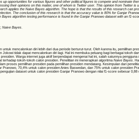
 up opportunities for various figures and other political figures to compete and nominate th
essing their opinions on this matter, one of whom is Twitter user. This opinion from Twitter is
earch applies the Naive Bayes algorithm. The hope is that the results of this research can prov
al election. The conclusion of this research is that the accuracy value is 80% for Ganjar Prano
ayes algorithm testing performance is found in the Ganjar Pranowo dataset with an f1-score
er; Naive Bayes
.
n untuk mencalonkan diri lebih dari dua periode berturut-turut. Oleh karena itu, pemilihan pr
okowi tidak dapat mencalonkan diri lagi. Hal ini membuka peluang bagi berbagai tokoh dan f
 presiden. Warga internet juga aktif berpendapat mengenai hal ini, salah satunnya pengguna
 terhadap tokoh-tokoh calon presiden. Penelitian ini menerapkan algoritma
Naive Bayes
. H
m proses pemilihan presiden pada pemilihan presiden mendatang. Kesimpulan dari penelitia
jar Pranowo, 70,4% untuk calon presiden Anies Baswedan, dan 75% untuk calon presiden Pr
 pengujian dataset untuk calon presiden Ganjar Pranowo dengan nilai f1-score sebesar 0,88 