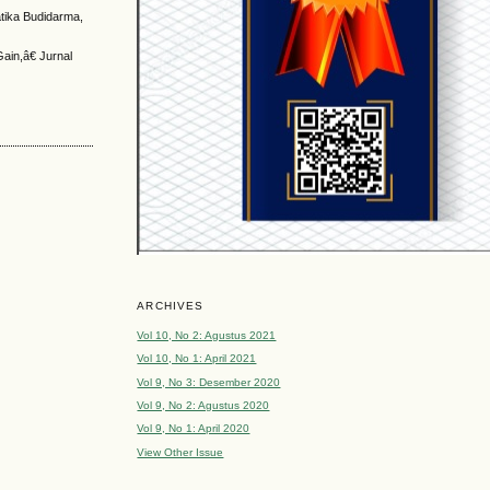
tika Budidarma,
Gain,â€ Jurnal
ARCHIVES
Vol 10, No 2: Agustus 2021
Vol 10, No 1: April 2021
Vol 9, No 3: Desember 2020
Vol 9, No 2: Agustus 2020
Vol 9, No 1: April 2020
View Other Issue