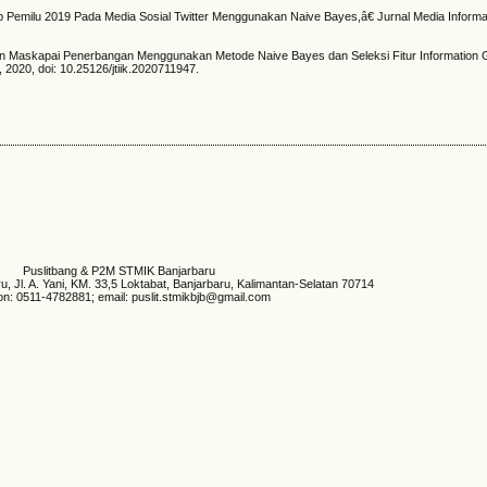
p Pemilu 2019 Pada Media Sosial Twitter Menggunakan Naive Bayes,â€ Jurnal Media Informa
.
timen Maskapai Penerbangan Menggunakan Metode Naive Bayes dan Seleksi Fitur Information 
, 2020, doi: 10.25126/jtiik.2020711947.
Puslitbang & P2M STMIK Banjarbaru
 Jl. A. Yani, KM. 33,5 Loktabat, Banjarbaru, Kalimantan-Selatan 70714
on: 0511-4782881; email: puslit.stmikbjb@gmail.com