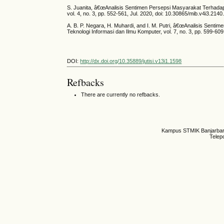
S. Juanita, â€œAnalisis Sentimen Persepsi Masyarakat Terhada
vol. 4, no. 3, pp. 552-561, Jul. 2020, doi: 10.30865/mib.v4i3.2140
A. B. P. Negara, H. Muhardi, and I. M. Putri, â€œAnalisis Sen
Teknologi Informasi dan Ilmu Komputer, vol. 7, no. 3, pp. 599-609
DOI:
http://dx.doi.org/10.35889/jutisi.v13i1.1598
Refbacks
There are currently no refbacks.
Kampus STMIK Banjarbaru,
Telep