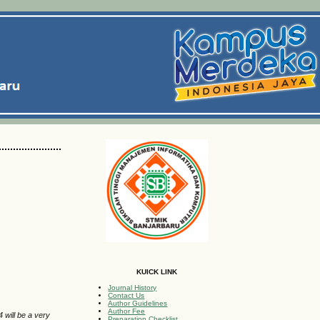
KUICK LINK
Journal History
Contact Us
Author Guidelines
Author Fee
 will be a very
Preparation Checklist