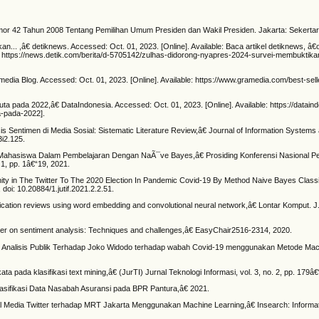
or 42 Tahun 2008 Tentang Pemilihan Umum Presiden dan Wakil Presiden. Jakarta: Sekertar
... ,â€ detiknews. Accessed: Oct. 01, 2023. [Online]. Available: Baca artikel detiknews, â
https://news.detik.com/berita/d-5705142/zulhas-didorong-nyapres-2024-survei-membuktik
media Blog. Accessed: Oct. 01, 2023. [Online]. Available: https://www.gramedia.com/best-sell
a pada 2022,â€ DataIndonesia. Accessed: Oct. 01, 2023. [Online]. Available: https://dataind
a-pada-2022].
is Sentimen di Media Sosial: Sistematic Literature Review,â€ Journal of Information Systems 
3i2.125.
 Mahasiswa Dalam Pembelajaran Dengan NaÃ¯ve Bayes,â€ Prosiding Konferensi Nasional Pe
1, pp. 1â€“19, 2021.
ty in The Twitter To The 2020 Election In Pandemic Covid-19 By Method Naive Bayes Classif
 doi: 10.20884/1.jutif.2021.2.2.51.
lication reviews using word embedding and convolutional neural network,â€ Lontar Komput. J. I
aper on sentiment analysis: Techniques and challenges,â€ EasyChair2516-2314, 2020.
 Analisis Publik Terhadap Joko Widodo terhadap wabah Covid-19 menggunakan Metode Mac
ata pada klasifikasi text mining,â€ (JurTI) Jurnal Teknologi Informasi, vol. 3, no. 2, pp. 179â
lasifikasi Data Nasabah Asuransi pada BPR Pantura,â€ 2021.
al Media Twitter terhadap MRT Jakarta Menggunakan Machine Learning,â€ Insearch: Informa