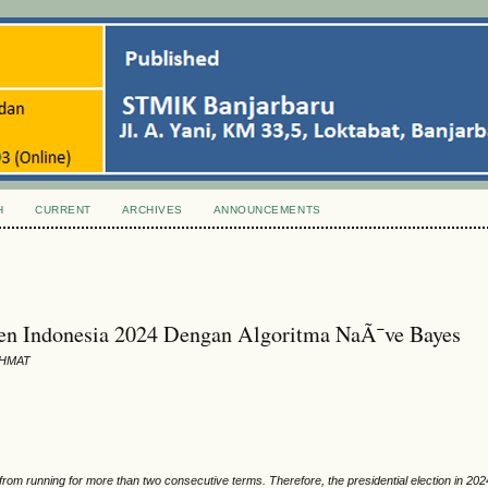
H
CURRENT
ARCHIVES
ANNOUNCEMENTS
den Indonesia 2024 Dengan Algoritma NaÃ¯ve Bayes
AHMAT
t from running for more than two consecutive terms. Therefore, the presidential election in 2024