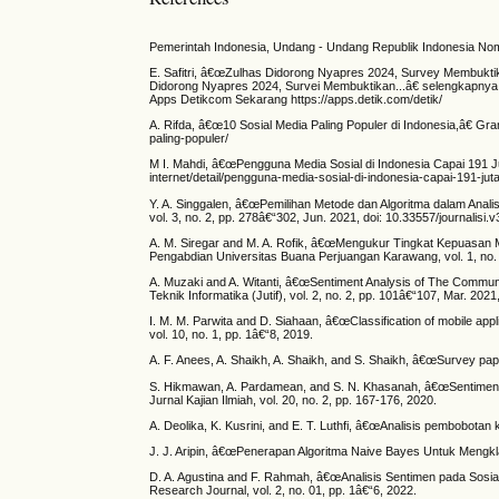
Pemerintah Indonesia, Undang - Undang Republik Indonesia Nom
E. Safitri, â€œZulhas Didorong Nyapres 2024, Survey Membuktikan
Didorong Nyapres 2024, Survei Membuktikan...â€ selengkapnya 
Apps Detikcom Sekarang https://apps.detik.com/detik/
A. Rifda, â€œ10 Sosial Media Paling Populer di Indonesia,â€ Gra
paling-populer/
M I. Mahdi, â€œPengguna Media Sosial di Indonesia Capai 191 Jut
internet/detail/pengguna-media-sosial-di-indonesia-capai-191-jut
Y. A. Singgalen, â€œPemilihan Metode dan Algoritma dalam Analis
vol. 3, no. 2, pp. 278â€“302, Jun. 2021, doi: 10.33557/journalisi.v
A. M. Siregar and M. A. Rofik, â€œMengukur Tingkat Kepuasan
Pengabdian Universitas Buana Perjuangan Karawang, vol. 1, no. 
A. Muzaki and A. Witanti, â€œSentiment Analysis of The Communi
Teknik Informatika (Jutif), vol. 2, no. 2, pp. 101â€“107, Mar. 2021,
I. M. M. Parwita and D. Siahaan, â€œClassification of mobile app
vol. 10, no. 1, pp. 1â€“8, 2019.
A. F. Anees, A. Shaikh, A. Shaikh, and S. Shaikh, â€œSurvey p
S. Hikmawan, A. Pardamean, and S. N. Khasanah, â€œSentimen
Jurnal Kajian Ilmiah, vol. 20, no. 2, pp. 167-176, 2020.
A. Deolika, K. Kusrini, and E. T. Luthfi, â€œAnalisis pembobotan k
J. J. Aripin, â€œPenerapan Algoritma Naive Bayes Untuk Mengk
D. A. Agustina and F. Rahmah, â€œAnalisis Sentimen pada Sosi
Research Journal, vol. 2, no. 01, pp. 1â€“6, 2022.