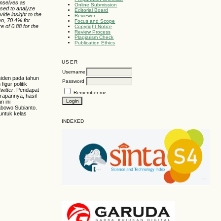
emselves as
Online Submission
 used to analyze
Editorial Board
ide insight to the
Reviewer
wo, 70.4% for
Focus and Scope
 of 0.88 for the
Copyright Notice
Review Process
Plagiarism Check
Publication Ethics
USER
Username
esiden pada tahun
Password
igur politik
twitter
. Pendapat
Remember me
arapannya, hasil
n ini
abowo Subianto.
untuk kelas
INDEXED