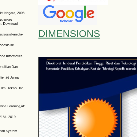
iat Negara, 2008.
€œZulhas
an. Download
DIMENSIONS
er/sosial-media-
onesia.id/
and Informatics,
nelitian Dan
ier,â€ Jurnal
lm. Teknol. Inf,
hine Learning,â€
€“184, 2019.
tion System