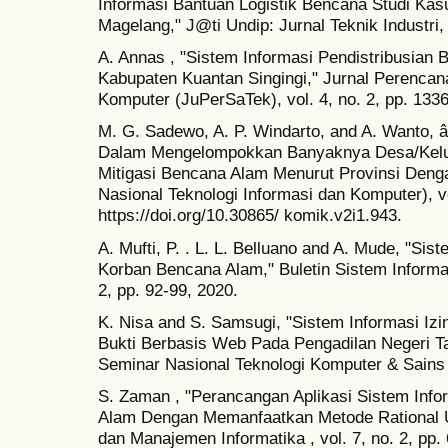
Informasi Bantuan Logistik Bencana Studi Ka
Magelang," J@ti Undip: Jurnal Teknik Industri, 
A. Annas , "Sistem Informasi Pendistribusian 
Kabupaten Kuantan Singingi," Jurnal Perencana
Komputer (JuPerSaTek), vol. 4, no. 2, pp. 133
M. G. Sadewo, A. P. Windarto, and A. Wanto, 
Dalam Mengelompokkan Banyaknya Desa/Kelur
Mitigasi Bencana Alam Menurut Provinsi Den
Nasional Teknologi Informasi dan Komputer), vol
https://doi.org/10.30865/ komik.v2i1.943.
A. Mufti, P. . L. L. Belluano and A. Mude, "Sis
Korban Bencana Alam," Buletin Sistem Informasi
2, pp. 92-99, 2020.
K. Nisa and S. Samsugi, "Sistem Informasi Iz
Bukti Berbasis Web Pada Pengadilan Negeri Ta
Seminar Nasional Teknologi Komputer & Sain
S. Zaman , "Perancangan Aplikasi Sistem Info
Alam Dengan Memanfaatkan Metode Rational Un
dan Manajemen Informatika , vol. 7, no. 2, pp.