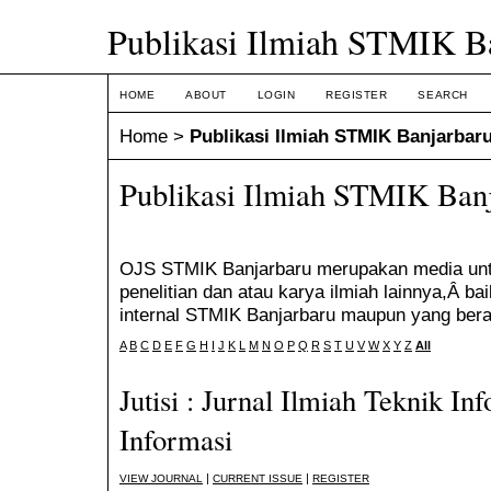
Publikasi Ilmiah STMIK B
HOME
ABOUT
LOGIN
REGISTER
SEARCH
Home
>
Publikasi Ilmiah STMIK Banjarbar
Publikasi Ilmiah STMIK Ban
OJS STMIK Banjarbaru merupakan media untu
penelitian dan atau karya ilmiah lainnya,Â ba
internal STMIK Banjarbaru maupun yang beras
A
B
C
D
E
F
G
H
I
J
K
L
M
N
O
P
Q
R
S
T
U
V
W
X
Y
Z
All
Jutisi : Jurnal Ilmiah Teknik I
Informasi
|
|
VIEW JOURNAL
CURRENT ISSUE
REGISTER